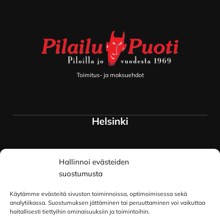
Footer
Toimitus- ja maksuehdot
Helsinki
Myymälä ja keskusvarasto
Hallinnoi evästeiden
Siltavuorenranta 18
00170 Helsinki
suostumusta
Lue lisää
Käytämme evästeitä sivuston toiminnoissa, optimoimisessa sekä
Oulu
analytiikassa. Suostumuksen jättäminen tai peruuttaminen voi vaikuttaa
haitallisesti tiettyihin ominaisuuksiin ja toimintoihin.