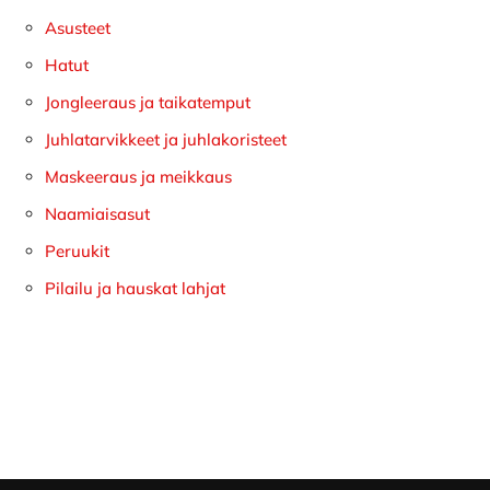
sivupalkki
Asusteet
Hatut
Jongleeraus ja taikatemput
Juhlatarvikkeet ja juhlakoristeet
Maskeeraus ja meikkaus
Naamiaisasut
Peruukit
Pilailu ja hauskat lahjat