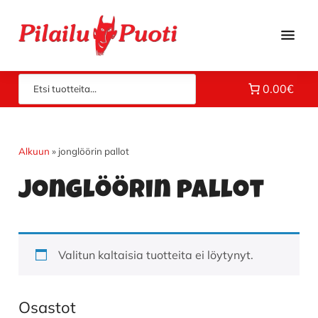
Hyppää
Hyppää
Hyppää
pääsisältöön
ensisijaiseen
alatunnisteeseen
sivupalkkiin
Piloilla
Pilailupuoti
0.00€
jo
vuodesta
1969.
Klikkaa
Alkuun
»
jonglöörin pallot
ja
jonglöörin pallot
tutustu
valikoimaamme!
Valitun kaltaisia tuotteita ei löytynyt.
Osastot
Ensisijainen