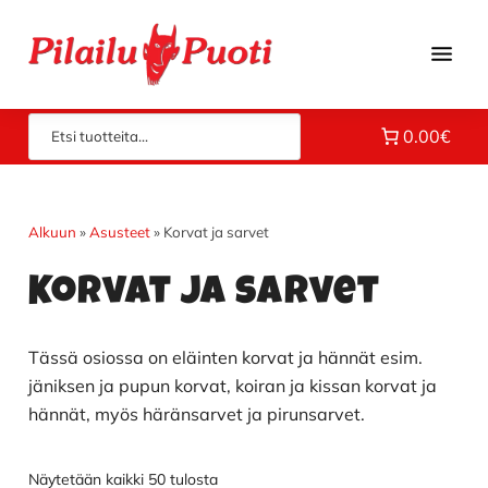
Hyppää
Hyppää
Hyppää
pääsisältöön
ensisijaiseen
alatunnisteeseen
sivupalkkiin
Piloilla
Pilailupuoti
0.00€
jo
vuodesta
1969.
Klikkaa
Alkuun
»
Asusteet
»
Korvat ja sarvet
ja
Korvat ja sarvet
tutustu
valikoimaamme!
Tässä osiossa on eläinten korvat ja hännät esim.
jäniksen ja pupun korvat, koiran ja kissan korvat ja
hännät, myös häränsarvet ja pirunsarvet.
Näytetään kaikki 50 tulosta