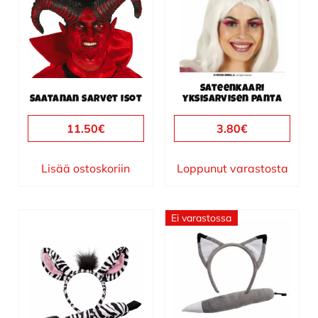
Sateenkaari
Saatanan sarvet isot
yksisarvisen panta
11.50
€
3.80
€
Lisää ostoskoriin
Loppunut varastosta
Ei varastossa