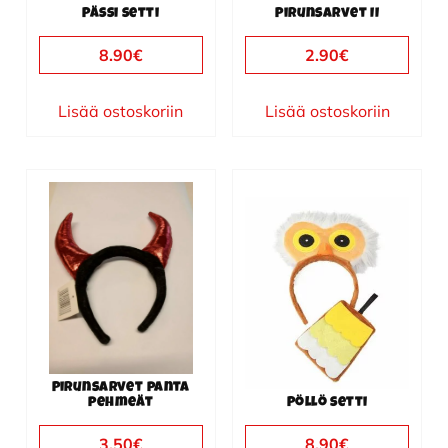
Pässi setti
Pirunsarvet II
8.90
€
2.90
€
Lisää ostoskoriin
Lisää ostoskoriin
Pirunsarvet panta
pehmeät
Pöllö setti
3.50
€
8.90
€