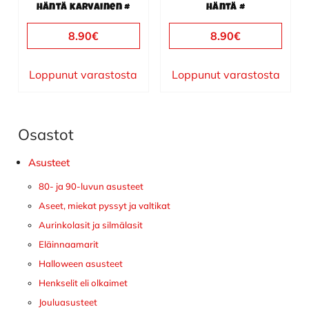
häntä karvainen #
häntä #
8.90
€
8.90
€
Loppunut varastosta
Loppunut varastosta
Osastot
Ensisijainen
sivupalkki
Asusteet
80- ja 90-luvun asusteet
Aseet, miekat pyssyt ja valtikat
Aurinkolasit ja silmälasit
Eläinnaamarit
Halloween asusteet
Henkselit eli olkaimet
Jouluasusteet