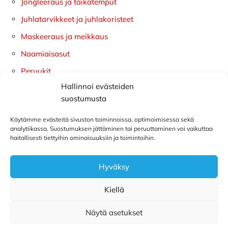
Jongleeraus ja taikatemput
Juhlatarvikkeet ja juhlakoristeet
Maskeeraus ja meikkaus
Naamiaisasut
Peruukit
Hallinnoi evästeiden
Pilailu ja hauskat lahjat
suostumusta
Käytämme evästeitä sivuston toiminnoissa, optimoimisessa sekä
analytiikassa. Suostumuksen jättäminen tai peruuttaminen voi vaikuttaa
haitallisesti tiettyihin ominaisuuksiin ja toimintoihin.
Hyväksy
Footer
Kiellä
Näytä asetukset