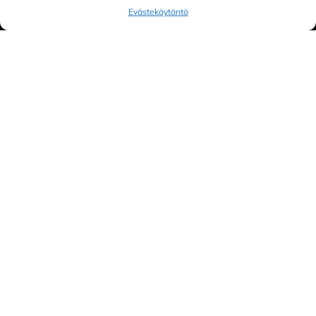
Evästekäytäntö
Toimitus- ja maksuehdot
Helsinki
Myymälä ja keskusvarasto
Siltavuorenranta 18
00170 Helsinki
Lue lisää
Oulu
Kauppurienkatu 34
90100 Oulu
Lue lisää