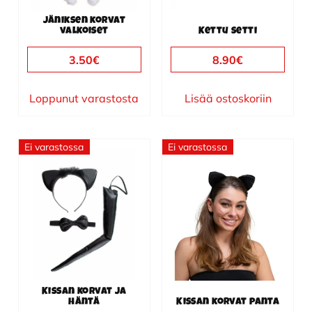
Jäniksen korvat
valkoiset
Kettu setti
3.50
€
8.90
€
Loppunut varastosta
Lisää ostoskoriin
Ei varastossa
Ei varastossa
Kissan korvat ja
häntä
Kissan korvat panta