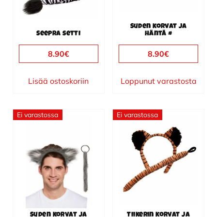
Suden korvat ja
Seepra setti
häntä #
8.90
€
8.90
€
Lisää ostoskoriin
Loppunut varastosta
Ei varastossa
Ei varastossa
Suden korvat ja
Tiikerin korvat ja