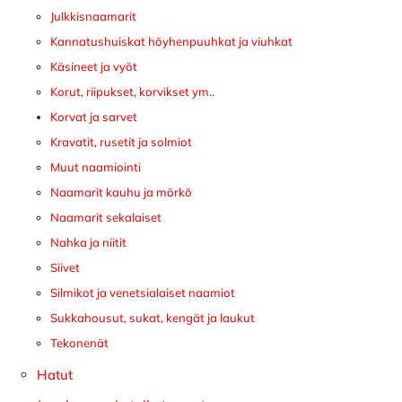
Julkkisnaamarit
Kannatushuiskat höyhenpuuhkat ja viuhkat
Käsineet ja vyöt
Korut, riipukset, korvikset ym..
Korvat ja sarvet
Kravatit, rusetit ja solmiot
Muut naamiointi
Naamarit kauhu ja mörkö
Naamarit sekalaiset
Nahka ja niitit
Siivet
Silmikot ja venetsialaiset naamiot
Sukkahousut, sukat, kengät ja laukut
Tekonenät
Hatut