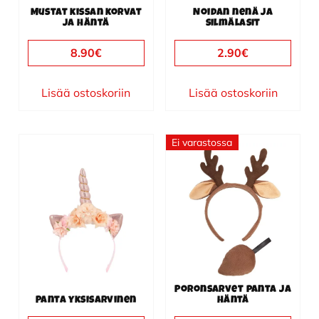
Mustat kissan korvat
Noidan nenä ja
ja häntä
silmälasit
8.90
€
2.90
€
Lisää ostoskoriin
Lisää ostoskoriin
Ei varastossa
Poronsarvet panta ja
Panta yksisarvinen
häntä