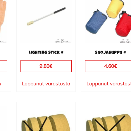
Lighting Stick #
Suojahuppu #
9.80
€
4.60
€
n
Loppunut varastosta
Loppunut varastos