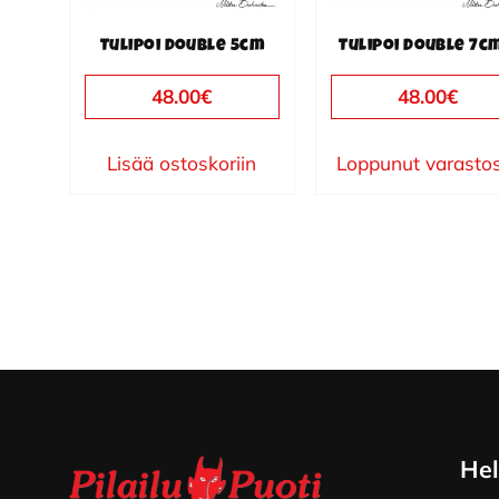
Tulipoi Double 5cm
Tulipoi Double 7c
48.00
€
48.00
€
Lisää ostoskoriin
Loppunut varasto
Footer
Hel