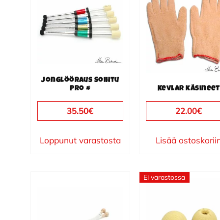
Jonglööraus Soihtu
Pro #
Kevlar käsineet
35.50
€
22.00
€
Loppunut varastosta
Lisää ostoskorii
Ei varastossa