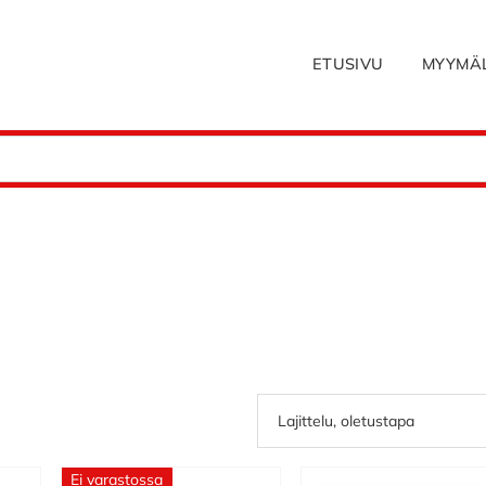
ETUSIVU
MYYMÄ
Ei varastossa