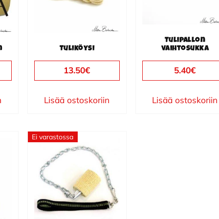
Tulipallon
m
Tuliköysi
vaihtosukka
13.50
€
5.40
€
n
Lisää ostoskoriin
Lisää ostoskoriin
Ei varastossa