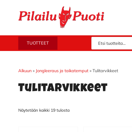
Hyppää
Hyppää
Hyppää
Hyppää
ensisijaiseen
pääsisältöön
ensisijaiseen
alatunnisteeseen
valikkoon
sivupalkkiin
Piloilla
Pilailupuoti
TUOTTEET
jo
vuodesta
1969.
Klikkaa
Alkuun
»
Jongleeraus ja taikatemput
»
Tulitarvikkeet
ja
Tulitarvikkeet
tutustu
valikoimaamme!
Näytetään kaikki 19 tulosta