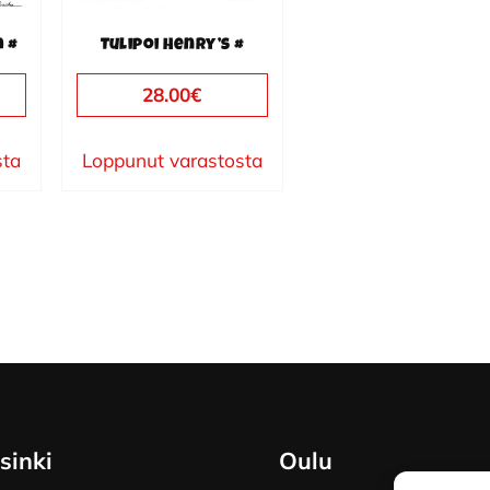
m #
Tulipoi Henry’s #
28.00
€
sta
Loppunut varastosta
sinki
Oulu