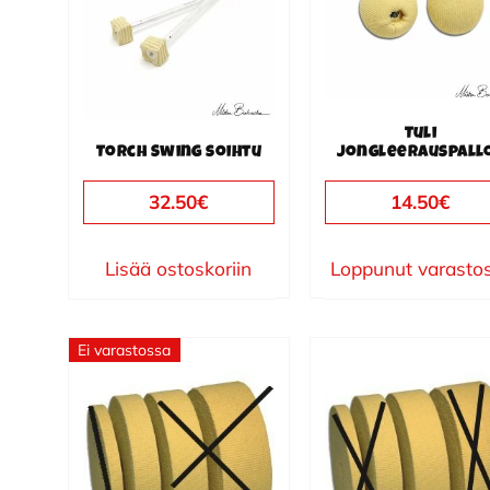
Tuli
Torch Swing soihtu
jongleerauspall
32.50
€
14.50
€
Lisää ostoskoriin
Loppunut varasto
Ei varastossa