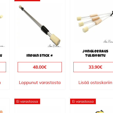
Jongleeraus
lu
Indian stick #
tulisoihtu
48.00
€
33.90
€
n
Loppunut varastosta
Lisää ostoskoriin
Ei varastossa
Ei varastossa