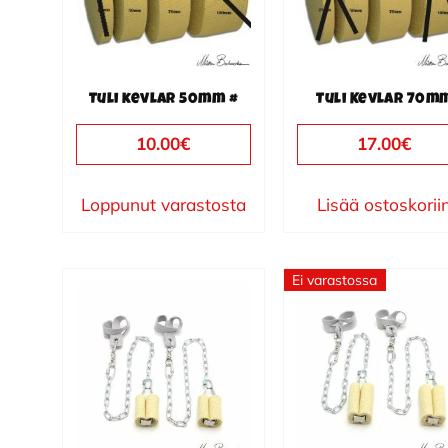
Tuli kevlar 50mm #
Tuli Kevlar 70m
10.00
€
17.00
€
Loppunut varastosta
Lisää ostoskorii
Ei varastossa