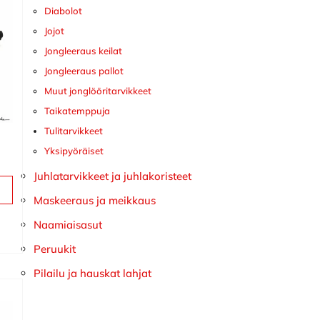
Diabolot
Jojot
Jongleeraus keilat
Jongleeraus pallot
Muut jonglööritarvikkeet
Taikatemppuja
Tulitarvikkeet
Yksipyöräiset
Juhlatarvikkeet ja juhlakoristeet
Maskeeraus ja meikkaus
Naamiaisasut
Peruukit
Pilailu ja hauskat lahjat