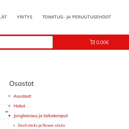
LÄT
YRITYS
TOIMITUS- JA PERUUTUSEHDOT
0.00€
Osastot
Ensisijainen
sivupalkki
Asusteet
Hatut
Jongleeraus ja taikatemput
Devil sticks ja flower sticks