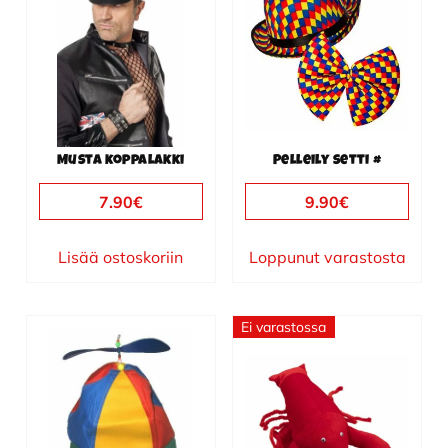
Musta koppalakki
Pelleily setti #
7.90
€
9.90
€
Lisää ostoskoriin
Loppunut varastosta
Ei varastossa