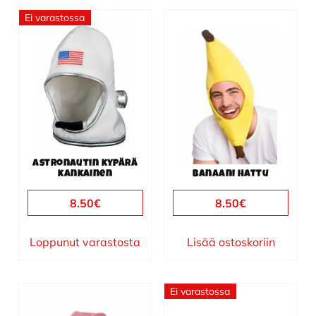
Ei varastossa
Astronautin kypärä
kankainen
Banaani hattu
8.50
€
8.50
€
Loppunut varastosta
Lisää ostoskoriin
Ei varastossa