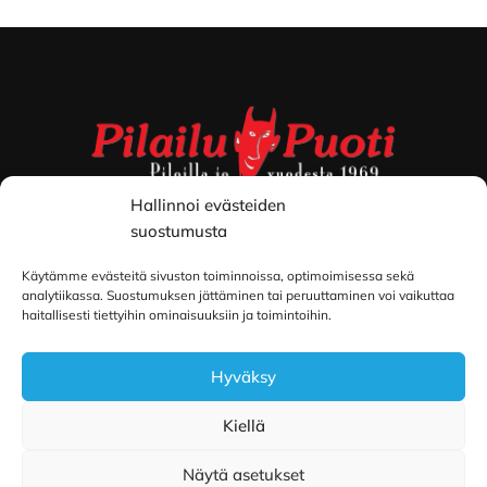
Footer
Hallinnoi evästeiden
Toimitus- ja maksuehdot
suostumusta
Käytämme evästeitä sivuston toiminnoissa, optimoimisessa sekä
analytiikassa. Suostumuksen jättäminen tai peruuttaminen voi vaikuttaa
Helsinki
haitallisesti tiettyihin ominaisuuksiin ja toimintoihin.
Myymälä ja keskusvarasto
Hyväksy
Siltavuorenranta 18
00170 Helsinki
Kiellä
Lue lisää
Näytä asetukset
Oulu