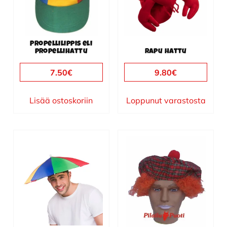
Propellilippis eli
propellihattu
Rapu hattu
7.50
€
9.80
€
Lisää ostoskoriin
Loppunut varastosta