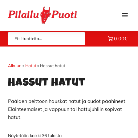
Hyppää
Hyppää
Hyppää
pääsisältöön
ensisijaiseen
alatunnisteeseen
sivupalkkiin
Piloilla
Pilailupuoti
0.00€
jo
vuodesta
1969.
Klikkaa
Alkuun
»
Hatut
»
Hassut hatut
ja
Hassut hatut
tutustu
valikoimaamme!
Päälaen peittoon hauskat hatut ja oudot päähineet.
Eläinteemaiset ja vappuun tai hattujuhliin sopivat
hatut.
Näytetään kaikki 36 tulosta