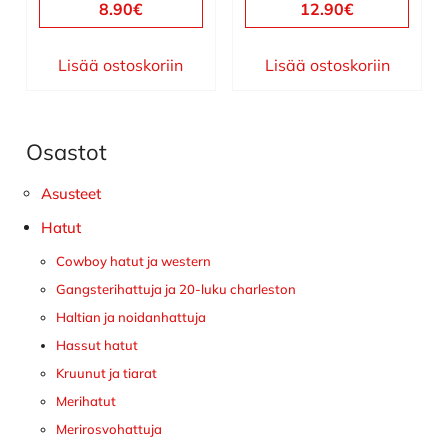
8.90
€
12.90
€
Lisää ostoskoriin
Lisää ostoskoriin
Osastot
Ensisijainen
sivupalkki
Asusteet
Hatut
Cowboy hatut ja western
Gangsterihattuja ja 20-luku charleston
Haltian ja noidanhattuja
Hassut hatut
Kruunut ja tiarat
Merihatut
Merirosvohattuja