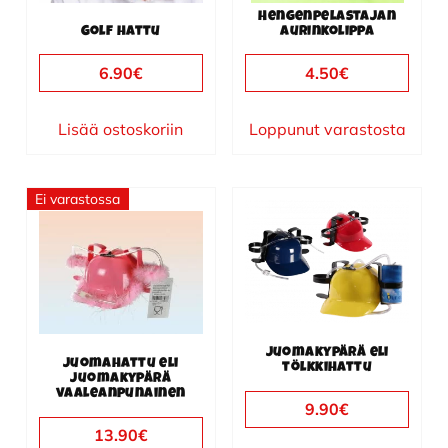
Hengenpelastajan
Golf hattu
aurinkolippa
6.90
€
4.50
€
Lisää ostoskoriin
Loppunut varastosta
Ei varastossa
Tällä
tuotteella
on
useampi
muunnelma.
Voit
Juomakypärä eli
Juomahattu eli
tehdä
tölkkihattu
juomakypärä
valinnat
vaaleanpunainen
9.90
€
tuotteen
13.90
€
sivulla.