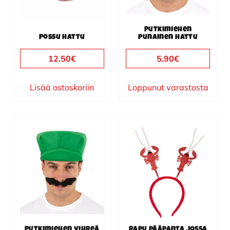
Putkimiehen
Possu hattu
punainen hattu
12.50
€
5.90
€
Lisää ostoskoriin
Loppunut varastosta
Putkimiehen vihreä
Rapu pääpanta jossa