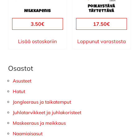
Poikaystävä
Nilkkapenis
täytettävä
3.50
€
17.50
€
Lisää ostoskoriin
Loppunut varastosta
Osastot
Ensisijainen
sivupalkki
Asusteet
Hatut
Jongleeraus ja taikatemput
Juhlatarvikkeet ja juhlakoristeet
Maskeeraus ja meikkaus
Naamiaisasut