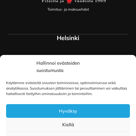
Toimitus- ja maksuehdot
Helsinki
Myymälä ja keskusvarasto
Hallinnoi evästeiden
Siltavuorenranta 18
00170 Helsinki
suostumusta
Lue lisää
Käytämme evästeitä sivuston toiminnoissa, optimoimisessa sekä
Oulu
analytiikassa. Suostumuksen jättäminen tai peruuttaminen voi vaikuttaa
haitallisesti tiettyihin ominaisuuksiin ja toimintoihin.
Kauppurienkatu 34
Hyväksy
90100 Oulu
Lue lisää
Kiellä