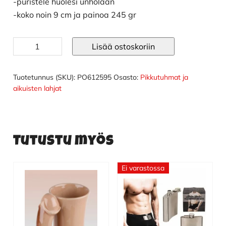
-puristele huolesi unholaan
-koko noin 9 cm ja painoa 245 gr
Stressitissi
Lisää ostoskoriin
määrä
Tuotetunnus (SKU):
PO612595
Osasto:
Pikkutuhmat ja
aikuisten lahjat
Tutustu myös
Ei varastossa