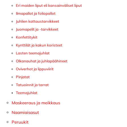
Eri maiden liput eli kansainväliset liput
Ilmapallot ja foliopallot
Juhlien kattaustarvikkeet
Juomapelit ja -tarvikkeet
Konfettitykit
Kynttilät ja kakun koristeet
Lasten teemajuhlat
Olkanauhat ja juhlapäähineet
Oviverhot ja lippuviirit
Pinjatat
Tatuoinnit ja tarrat
Teemajuhlat
Maskeeraus ja meikkaus
Naamiaisasut
Peruukit