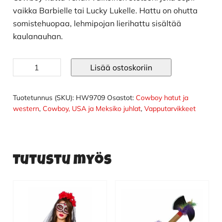
vaikka Barbielle tai Lucky Lukelle. Hattu on ohutta
somistehuopaa, lehmipojan lierihattu sisältää
kaulanauhan.
Cowboy
Lisää ostoskoriin
hattu
valkoinen
määrä
Tuotetunnus (SKU):
HW9709
Osastot:
Cowboy hatut ja
western
,
Cowboy, USA ja Meksiko juhlat
,
Vapputarvikkeet
Tutustu myös