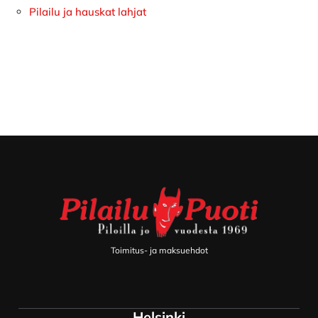
Pilailu ja hauskat lahjat
Footer
Toimitus- ja maksuehdot
Helsinki