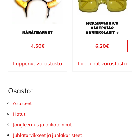
Meksikolainen
olutpullo
Häränsarvet
aurinkolasit #
4.50
€
6.20
€
Loppunut varastosta
Loppunut varastosta
Osastot
Ensisijainen
sivupalkki
Asusteet
Hatut
Jongleeraus ja taikatemput
Juhlatarvikkeet ja juhlakoristeet