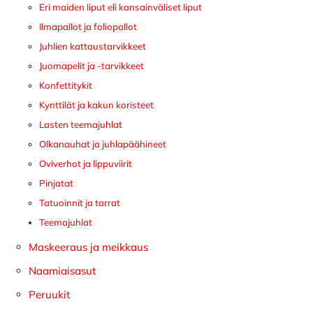
Eri maiden liput eli kansainväliset liput
Ilmapallot ja foliopallot
Juhlien kattaustarvikkeet
Juomapelit ja -tarvikkeet
Konfettitykit
Kynttilät ja kakun koristeet
Lasten teemajuhlat
Olkanauhat ja juhlapäähineet
Oviverhot ja lippuviirit
Pinjatat
Tatuoinnit ja tarrat
Teemajuhlat
Maskeeraus ja meikkaus
Naamiaisasut
Peruukit