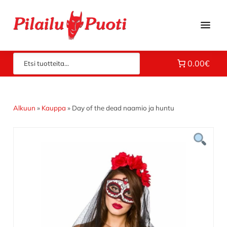
Hyppää
Hyppää
Hyppää
pääsisältöön
ensisijaiseen
alatunnisteeseen
sivupalkkiin
Piloilla
Pilailupuoti
0.00€
jo
vuodesta
1969.
Klikkaa
Alkuun
»
Kauppa
»
Day of the dead naamio ja huntu
ja
tutustu
valikoimaamme!