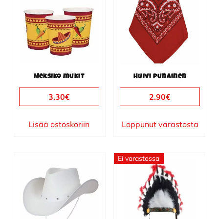
Meksiko mukit
Huivi punainen
3.30
€
2.90
€
Lisää ostoskoriin
Loppunut varastosta
Ei varastossa