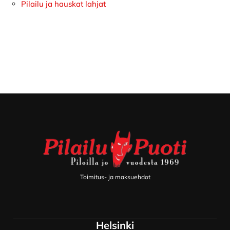
Pilailu ja hauskat lahjat
Footer
Toimitus- ja maksuehdot
Helsinki