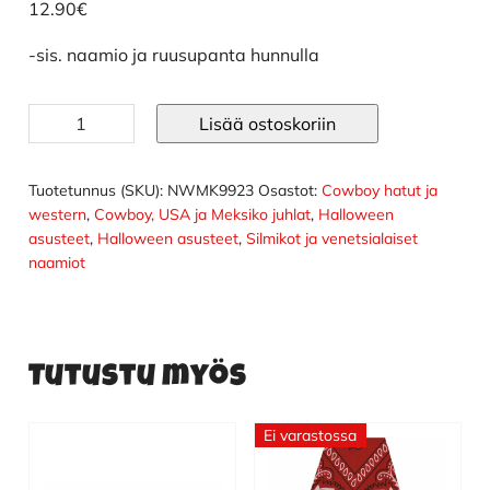
12.90
€
-sis. naamio ja ruusupanta hunnulla
Day
Lisää ostoskoriin
of
the
dead
Tuotetunnus (SKU):
NWMK9923
Osastot:
Cowboy hatut ja
naamio
western
,
Cowboy, USA ja Meksiko juhlat
,
Halloween
ja
asusteet
,
Halloween asusteet
,
Silmikot ja venetsialaiset
huntu
naamiot
määrä
Tutustu myös
Ei varastossa