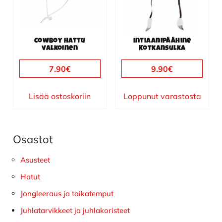
Cowboy hattu
Intiaanipäähine
valkoinen
Kotkansulka
7.90
€
9.90
€
Lisää ostoskoriin
Loppunut varastosta
Osastot
Ensisijainen
sivupalkki
Asusteet
Hatut
Jongleeraus ja taikatemput
Juhlatarvikkeet ja juhlakoristeet