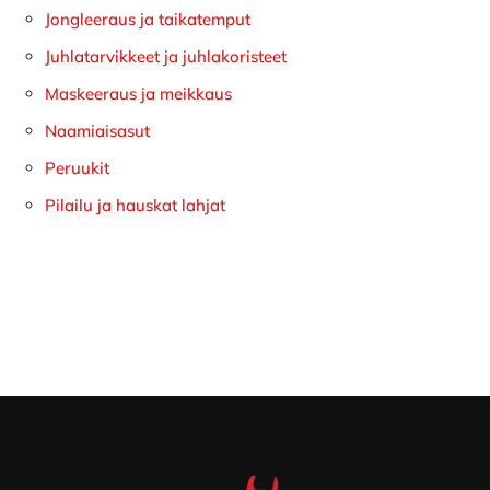
Jongleeraus ja taikatemput
Juhlatarvikkeet ja juhlakoristeet
Maskeeraus ja meikkaus
Naamiaisasut
Peruukit
Pilailu ja hauskat lahjat
Footer