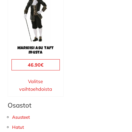
on
useampi
muunnelma.
Voit
tehdä
valinnat
Markiisi asu Taft
tuotteen
musta
sivulla.
46.90
€
Valitse
vaihtoehdoista
Osastot
Ensisijainen
sivupalkki
Asusteet
Hatut