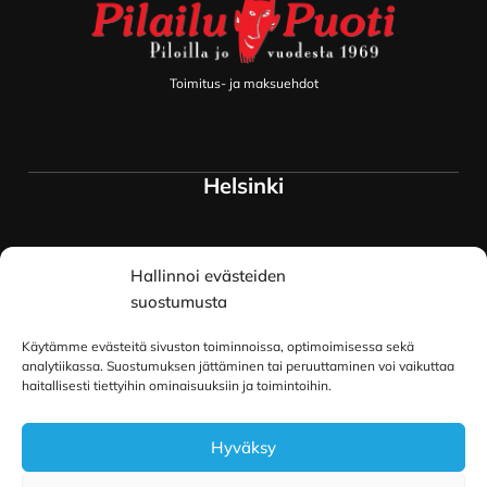
Toimitus- ja maksuehdot
Helsinki
Myymälä ja keskusvarasto
Hallinnoi evästeiden
Siltavuorenranta 18
00170 Helsinki
suostumusta
Lue lisää
Käytämme evästeitä sivuston toiminnoissa, optimoimisessa sekä
Oulu
analytiikassa. Suostumuksen jättäminen tai peruuttaminen voi vaikuttaa
haitallisesti tiettyihin ominaisuuksiin ja toimintoihin.
Kauppurienkatu 34
Hyväksy
90100 Oulu
Lue lisää