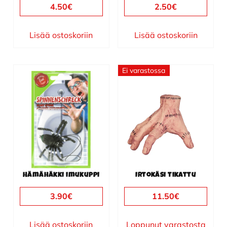
4.50
€
2.50
€
Lisää ostoskoriin
Lisää ostoskoriin
Ei varastossa
Hämähäkki imukuppi
Irtokäsi tikattu
3.90
€
11.50
€
Lisää ostoskoriin
Loppunut varastosta