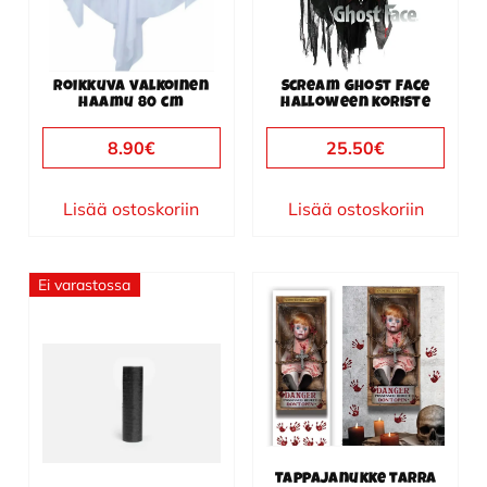
Roikkuva valkoinen
Scream Ghost Face
haamu 80 cm
halloween koriste
8.90
€
25.50
€
Lisää ostoskoriin
Lisää ostoskoriin
Ei varastossa
Tappajanukke tarra