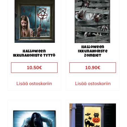
Halloween
Halloween
ikkunakoriste
ikkunakoriste tyttö
Zombiet
10.50
€
10.90
€
Lisää ostoskoriin
Lisää ostoskoriin