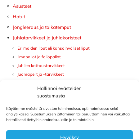
sivupalkki
Asusteet
Hatut
Jongleeraus ja taikatemput
Juhlatarvikkeet ja juhlakoristeet
Eri maiden liput eli kansainväliset liput
Ilmapallot ja foliopallot
Juhlien kattaustarvikkeet
Juomapelit ja -tarvikkeet
Konfettitykit
Hallinnoi evästeiden
Kynttilät ja kakun koristeet
suostumusta
Lasten teemajuhlat
Käytämme evästeitä sivuston toiminnoissa, optimoimisessa sekä
Olkanauhat ja juhlapäähineet
analytiikassa. Suostumuksen jättäminen tai peruuttaminen voi vaikuttaa
Oviverhot ja lippuviirit
haitallisesti tiettyihin ominaisuuksiin ja toimintoihin.
Pinjatat
Tatuoinnit ja tarrat
Hyväksy