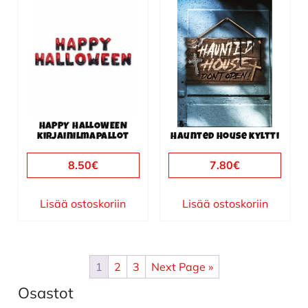
HAPPY HALLOWEEN
kirjainilmapallot
Haunted House kyltti
8.50
€
7.80
€
Lisää ostoskoriin
Lisää ostoskoriin
1
2
3
Next Page »
Osastot
Ensisijainen