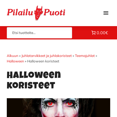
Hyppää
Hyppää
Hyppää
pääsisältöön
ensisijaiseen
alatunnisteeseen
sivupalkkiin
Piloilla
Pilailupuoti
0.00€
jo
vuodesta
1969.
Klikkaa
Alkuun
»
Juhlatarvikkeet ja juhlakoristeet
»
Teemajuhlat
»
Halloween
»
Halloween koristeet
ja
tutustu
Halloween
valikoimaamme!
koristeet