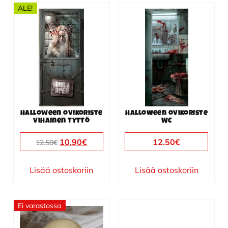
ALE!
Halloween ovikoriste
Halloween ovikoriste
vihainen tyttö
WC
Alkuperäinen
Nykyinen
10.90
€
12.50
€
12.50
€
hinta
hinta
oli:
on:
Lisää ostoskoriin
Lisää ostoskoriin
12.50€.
10.90€.
Ei varastossa