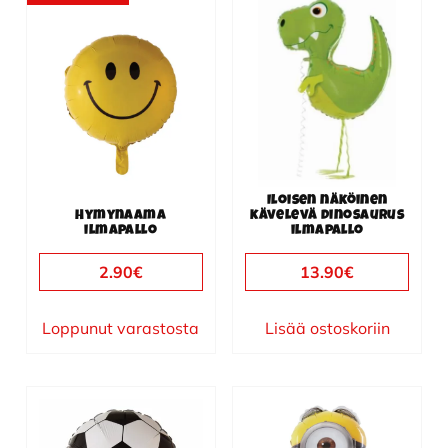
Iloisen näköinen
Hymynaama
kävelevä dinosaurus
ilmapallo
ilmapallo
2.90
€
13.90
€
Loppunut varastosta
Lisää ostoskoriin