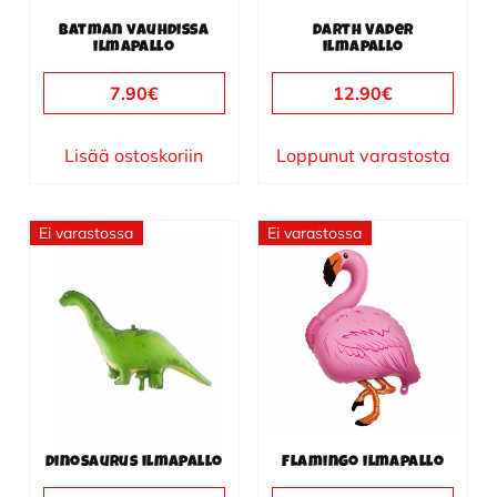
Batman vauhdissa
Darth Vader
ilmapallo
ilmapallo
7.90
€
12.90
€
Lisää ostoskoriin
Loppunut varastosta
Ei varastossa
Ei varastossa
Dinosaurus ilmapallo
Flamingo ilmapallo