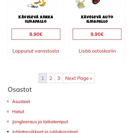
Kävelevä ankka
Kävelevä auto
ilmapallo
ilmapallo
8.90
€
9.90
€
Loppunut varastosta
Lisää ostoskoriin
1
2
3
Next Page »
Osastot
Ensisijainen
sivupalkki
Asusteet
Hatut
Jongleeraus ja taikatemput
Juhlatarvikkeet ja juhlakoristeet