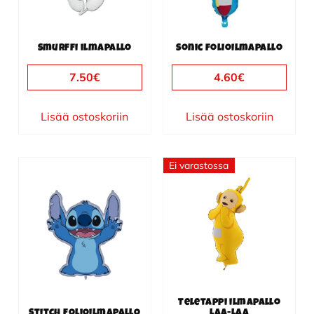
Smurffi ilmapallo
Sonic folioilmapallo
7.50
€
4.60
€
Lisää ostoskoriin
Lisää ostoskoriin
Ei varastossa
Teletappi ilmapallo
Stitch folioilmapallo
Laa-Laa