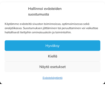
Pilailu ja hauskat lahjat
Hallinnoi evästeiden
suostumusta
Käytämme evästeitä sivuston toiminnoissa, optimoimisessa sekä
analytiikassa. Suostumuksen jättäminen tai peruuttaminen voi vaikuttaa
haitallisesti tiettyihin ominaisuuksiin ja toimintoihin.
Hyväksy
Footer
Kiellä
Näytä asetukset
Evästekäytäntö
Toimitus- ja maksuehdot