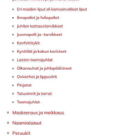
Eri maiden liput eli kansainväliset liput
Ilmapallot ja foliopallot
Juhlien kattaustarvikkeet
Juomapelit ja -tarvikkeet
Konfettitykit
Kynttilät ja kakun koristeet
Lasten teemajuhlat
Olkanauhat ja juhlapäähineet
Oviverhot ja lippuviirit
Pinjatat
Tatuoinnit ja tarrat
Teemajuhlat
Maskeeraus ja meikkaus
Naamiaisasut
Peruukit