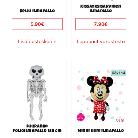
Kissayksisarvinen
Keiju ilmapallo
ilmapallo
5.90
€
7.90
€
Lisää ostoskoriin
Loppunut varastosta
Luuranko
folioilmapallo 158 cm
Minni Hiiri ilmapallo