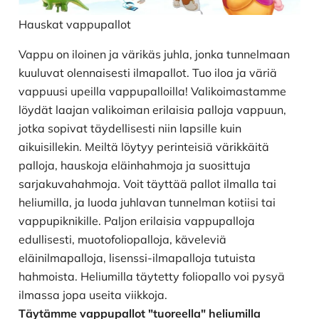
Hauskat vappupallot
Vappu on iloinen ja värikäs juhla, jonka tunnelmaan
kuuluvat olennaisesti ilmapallot. Tuo iloa ja väriä
vappuusi upeilla vappupalloilla! Valikoimastamme
löydät laajan valikoiman erilaisia palloja vappuun,
jotka sopivat täydellisesti niin lapsille kuin
aikuisillekin. Meiltä löytyy perinteisiä värikkäitä
palloja, hauskoja eläinhahmoja ja suosittuja
sarjakuvahahmoja. Voit täyttää pallot ilmalla tai
heliumilla, ja luoda juhlavan tunnelman kotiisi tai
vappupiknikille. Paljon erilaisia vappupalloja
edullisesti, muotofoliopalloja, käveleviä
eläinilmapalloja, lisenssi-ilmapalloja tutuista
hahmoista. Heliumilla täytetty foliopallo voi pysyä
ilmassa jopa useita viikkoja.
Täytämme vappupallot "tuoreella" heliumilla