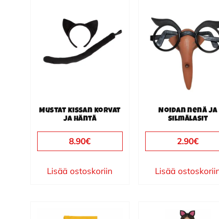
Mustat kissan korvat
Noidan nenä ja
ja häntä
silmälasit
8.90
€
2.90
€
Lisää ostoskoriin
Lisää ostoskorii
Tällä