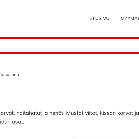
ETUSIVU
MYYMÄ
ääsiäinen
orvat, noitahatut ja nenät. Mustat viitat, kissan korvat ja
idan asut.