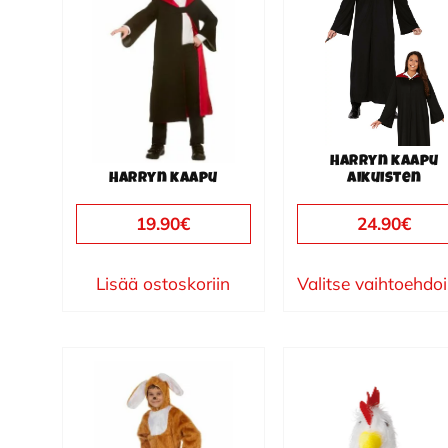
on
useampi
muunnelma.
Voit
tehdä
valinnat
Harryn kaapu
tuotteen
Harryn kaapu
aikuisten
sivulla.
19.90
€
24.90
€
Lisää ostoskoriin
Valitse vaihtoehdo
Tällä
tuotteella
on