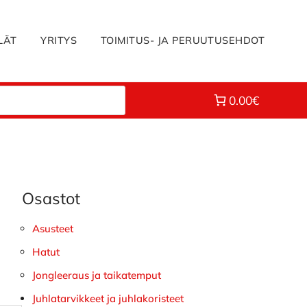
LÄT
YRITYS
TOIMITUS- JA PERUUTUSEHDOT
0.00€
Osastot
Ensisijainen
sivupalkki
Asusteet
Hatut
Jongleeraus ja taikatemput
Juhlatarvikkeet ja juhlakoristeet