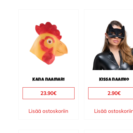
Kana naamari
Kissa naamio
23.90
€
2.90
€
Lisää ostoskoriin
Lisää ostoskorii