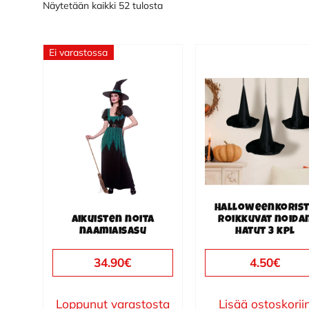
Näytetään kaikki 52 tulosta
Ei varastossa
Tällä
tuotteella
on
useampi
muunnelma.
Voit
tehdä
valinnat
Halloweenkoris
tuotteen
Aikuisten noita
roikkuvat noida
naamiaisasu
hatut 3 kpl
sivulla.
34.90
€
4.50
€
Loppunut varastosta
Lisää ostoskorii