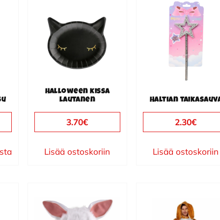
Halloween kissa
su
lautanen
Haltian taikasauv
3.70
€
2.30
€
ista
Lisää ostoskoriin
Lisää ostoskoriin
Tällä
tuotteella