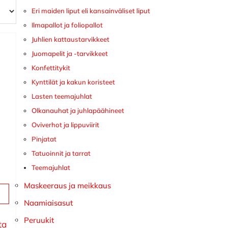
Eri maiden liput eli kansainväliset liput
Ilmapallot ja foliopallot
Juhlien kattaustarvikkeet
Juomapelit ja -tarvikkeet
Konfettitykit
Kynttilät ja kakun koristeet
Lasten teemajuhlat
Olkanauhat ja juhlapäähineet
Oviverhot ja lippuviirit
Pinjatat
Tatuoinnit ja tarrat
Teemajuhlat
Maskeeraus ja meikkaus
Naamiaisasut
Peruukit
ta