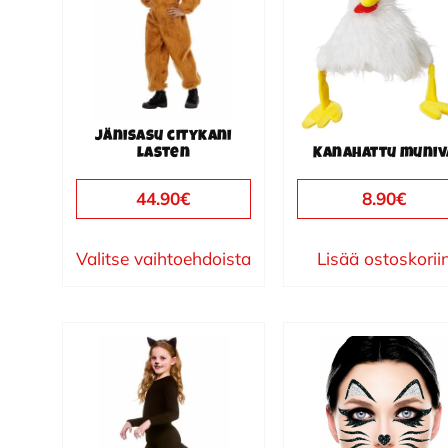
useampi
muunnelma.
Voit
tehdä
valinnat
Jänisasu citykani
tuotteen
lasten
Kanahattu muniv
sivulla.
44.90
€
8.90
€
Valitse vaihtoehdoista
Lisää ostoskorii
Tällä
tuotteella
on
useampi