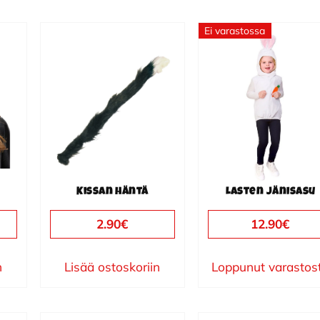
Ei varastossa
Kissan häntä
Lasten jänisasu
2.90
€
12.90
€
n
Lisää ostoskoriin
Loppunut varastos