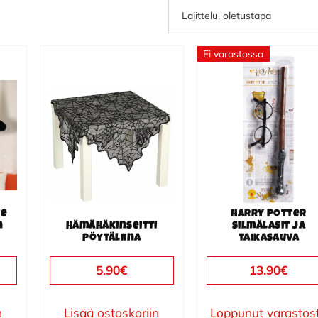
Ei varastossa
te
Harry Potter
n
Hämähäkinseitti
silmälasit ja
pöytäliina
taikasauva
5.90
€
13.90
€
n
Lisää ostoskoriin
Loppunut varastos