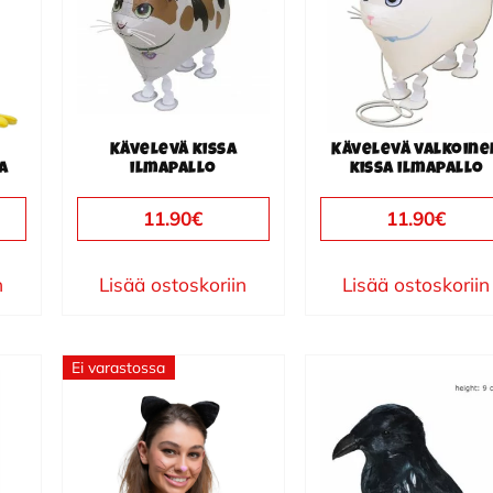
Kävelevä kissa
Kävelevä valkoine
a
ilmapallo
kissa ilmapallo
11.90
€
11.90
€
n
Lisää ostoskoriin
Lisää ostoskoriin
Ei varastossa