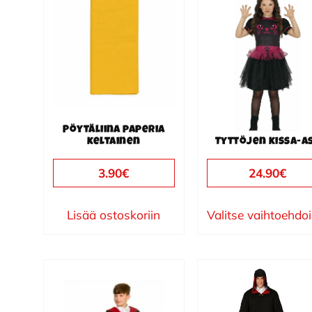
tuotteella
on
useampi
muunnelma.
Voit
tehdä
valinnat
Pöytäliina paperia
keltainen
Tyttöjen kissa-a
tuotteen
sivulla.
3.90
€
24.90
€
Lisää ostoskoriin
Valitse vaihtoehdo
Tällä
tuotteella