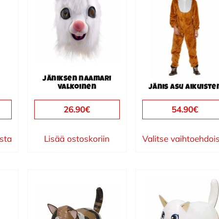
on
useampi
muunnelma.
Voit
tehdä
valinnat
Jäniksen naamari
tuotteen
valkoinen
Jänis asu aikuiste
sivulla.
26.90
€
54.90
€
ista
Lisää ostoskoriin
Valitse vaihtoehdoi