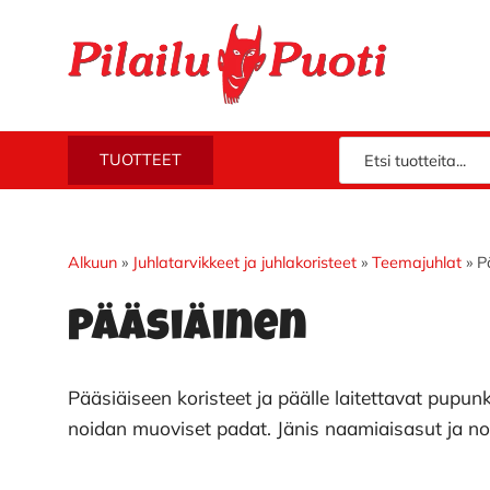
Hyppää
Hyppää
Hyppää
Hyppää
ensisijaiseen
pääsisältöön
ensisijaiseen
alatunnisteeseen
valikkoon
sivupalkkiin
Piloilla
Pilailupuoti
TUOTTEET
jo
vuodesta
1969.
Klikkaa
Alkuun
»
Juhlatarvikkeet ja juhlakoristeet
»
Teemajuhlat
»
P
ja
Pääsiäinen
tutustu
valikoimaamme!
Pääsiäiseen koristeet ja päälle laitettavat pupunk
noidan muoviset padat. Jänis naamiaisasut ja no