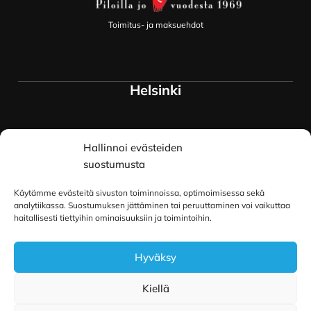
Toimitus- ja maksuehdot
Helsinki
Myymälä ja keskusvarasto
Hallinnoi evästeiden
Siltavuorenranta 18
00170 Helsinki
suostumusta
Lue lisää
Käytämme evästeitä sivuston toiminnoissa, optimoimisessa sekä
Oulu
analytiikassa. Suostumuksen jättäminen tai peruuttaminen voi vaikuttaa
haitallisesti tiettyihin ominaisuuksiin ja toimintoihin.
Kauppurienkatu 34
Hyväksy
90100 Oulu
Lue lisää
Kiellä