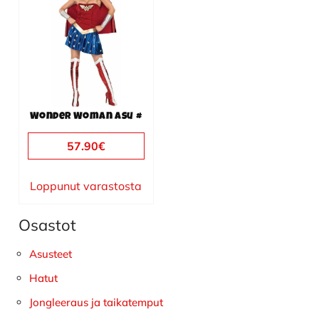
on
useampi
muunnelma.
Voit
tehdä
valinnat
Wonder Woman asu #
tuotteen
sivulla.
57.90
€
Loppunut varastosta
Osastot
Ensisijainen
sivupalkki
Asusteet
Hatut
Jongleeraus ja taikatemput