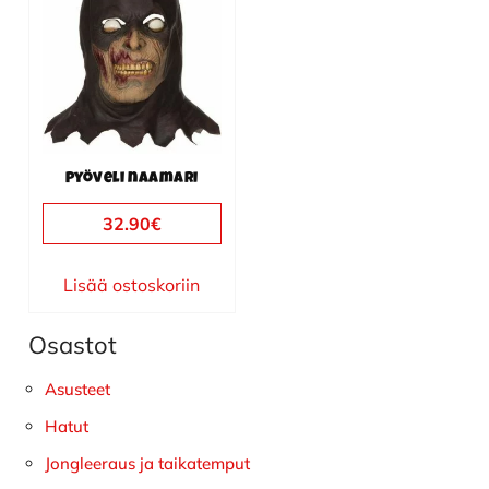
Pyöveli naamari
32.90
€
Lisää ostoskoriin
Osastot
Ensisijainen
sivupalkki
Asusteet
Hatut
Jongleeraus ja taikatemput