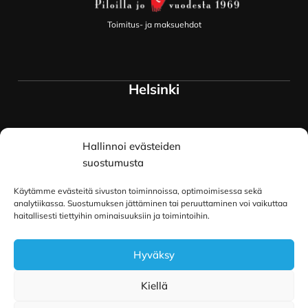
Toimitus- ja maksuehdot
Helsinki
Myymälä ja keskusvarasto
Hallinnoi evästeiden
Siltavuorenranta 18
00170 Helsinki
suostumusta
Lue lisää
Käytämme evästeitä sivuston toiminnoissa, optimoimisessa sekä
Oulu
analytiikassa. Suostumuksen jättäminen tai peruuttaminen voi vaikuttaa
haitallisesti tiettyihin ominaisuuksiin ja toimintoihin.
Kauppurienkatu 34
Hyväksy
90100 Oulu
Lue lisää
Kiellä