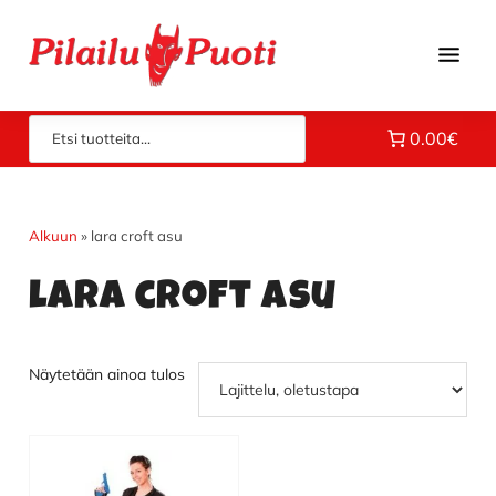
Hyppää
Hyppää
Hyppää
pääsisältöön
ensisijaiseen
alatunnisteeseen
sivupalkkiin
Piloilla
Pilailupuoti
0.00€
jo
vuodesta
1969.
Klikkaa
Alkuun
»
lara croft asu
ja
lara croft asu
tutustu
valikoimaamme!
Näytetään ainoa tulos