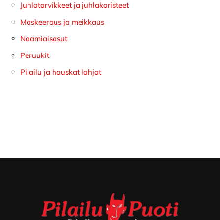
Juhlatarvikkeet ja juhlakoristeet
Maskeeraus ja meikkaus
Naamiaisasut
Peruukit
Pilailu ja hauskat lahjat
Footer