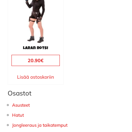
Laran rotsi
20.90
€
Lisää ostoskoriin
Osastot
Ensisijainen
sivupalkki
Asusteet
Hatut
Jongleeraus ja taikatemput