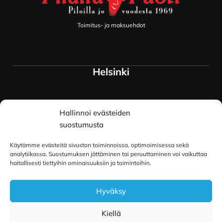
Toimitus- ja maksuehdot
Helsinki
Myymälä ja keskusvarasto
Hallinnoi evästeiden
Siltavuorenranta 18
00170 Helsinki
suostumusta
Lue lisää
Käytämme evästeitä sivuston toiminnoissa, optimoimisessa sekä
Oulu
analytiikassa. Suostumuksen jättäminen tai peruuttaminen voi vaikuttaa
haitallisesti tiettyihin ominaisuuksiin ja toimintoihin.
Kauppurienkatu 34
Hyväksy
90100 Oulu
Lue lisää
Kiellä