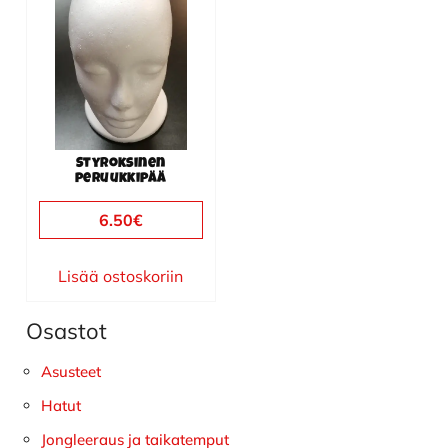
Styroksinen
peruukkipää
6.50
€
Lisää ostoskoriin
Osastot
Ensisijainen
sivupalkki
Asusteet
Hatut
Jongleeraus ja taikatemput