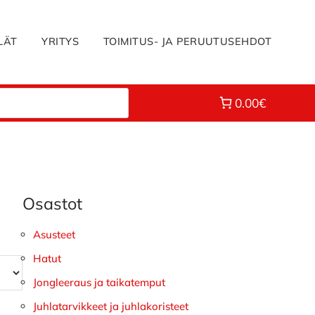
LÄT
YRITYS
TOIMITUS- JA PERUUTUSEHDOT
0.00€
Osastot
Ensisijainen
sivupalkki
Asusteet
Hatut
Jongleeraus ja taikatemput
Juhlatarvikkeet ja juhlakoristeet