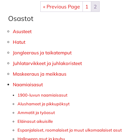
« Previous Page
1
2
Osastot
Ensisijainen
sivupalkki
Asusteet
Hatut
Jongleeraus ja taikatemput
Juhlatarvikkeet ja juhlakoristeet
Maskeeraus ja meikkaus
Naamiaisasut
1900-luvun naamiaisasut
Alushameet ja pikkupöksyt
Ammatit ja työasut
Eläinasut aikuisille
Espanjalaiset, roomalaiset ja muut ulkomaalaiset asut
Halloween asut ja kauhu