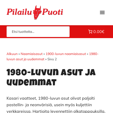
Hyppää
Hyppää
Hyppää
pääsisältöön
ensisijaiseen
alatunnisteeseen
sivupalkkiin
Piloilla
Pilailupuoti
0.00€
jo
vuodesta
1969.
Klikkaa
Alkuun
»
Naamiaisasut
»
1900-luvun naamiaisasut
»
1980-
luvun asut ja uudemmat
»
Sivu 2
ja
tutustu
1980-luvun asut ja
valikoimaamme!
uudemmat
Kasari vaatteet, 1980-luvun asut olivat paljolti
pastellin- ja neonvärisiä, usein myös kuljettiin
verkkareissa. Hartioita levennettiin olkatoppauksilla,