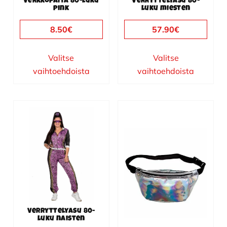
Verkkopaita 80-luku
Verryttelyasu 80-
tuotteen
tuotteen
pink
luku miesten
sivulla.
sivulla.
8.50
€
57.90
€
Valitse
Valitse
vaihtoehdoista
vaihtoehdoista
Tällä
tuotteella
on
useampi
muunnelma.
Voit
tehdä
valinnat
Verryttelyasu 80-
tuotteen
luku naisten