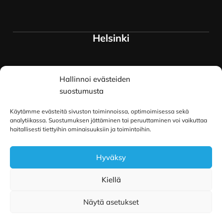
Helsinki
Myymälä ja keskusvarasto
Hallinnoi evästeiden
Siltavuorenranta 18
00170 Helsinki
suostumusta
Lue lisää
Käytämme evästeitä sivuston toiminnoissa, optimoimisessa sekä
Oulu
analytiikassa. Suostumuksen jättäminen tai peruuttaminen voi vaikuttaa
haitallisesti tiettyihin ominaisuuksiin ja toimintoihin.
Kauppurienkatu 34
Hyväksy
90100 Oulu
Lue lisää
Kiellä
Näytä asetukset