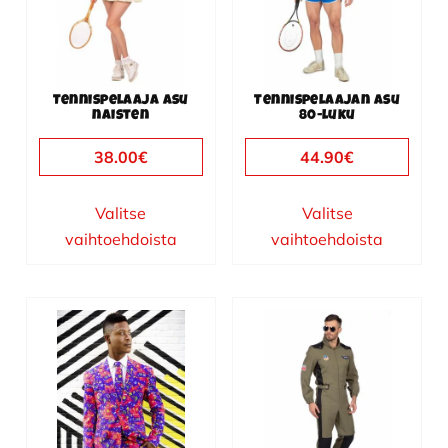
muunnelma.
muunnelma.
Voit
Voit
tehdä
tehdä
valinnat
valinnat
Tennispelaaja asu
Tennispelaajan asu
tuotteen
tuotteen
naisten
80-luku
sivulla.
sivulla.
38.00
€
44.90
€
Valitse
Valitse
vaihtoehdoista
vaihtoehdoista
Tällä
Tällä
tuotteella
tuotteella
on
on
useampi
useampi
muunnelma.
muunnelma.