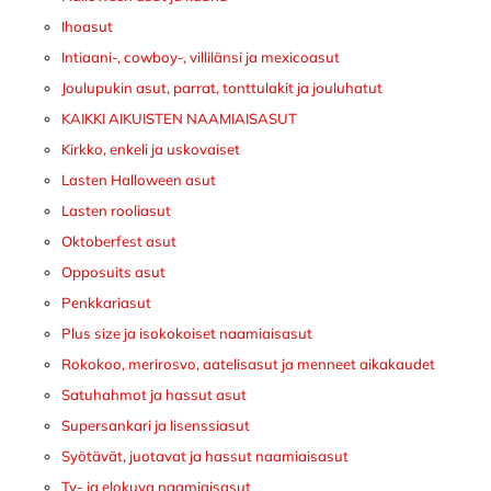
Ihoasut
Intiaani-, cowboy-, villilänsi ja mexicoasut
Joulupukin asut, parrat, tonttulakit ja jouluhatut
KAIKKI AIKUISTEN NAAMIAISASUT
Kirkko, enkeli ja uskovaiset
Lasten Halloween asut
Lasten rooliasut
Oktoberfest asut
Opposuits asut
Penkkariasut
Plus size ja isokokoiset naamiaisasut
Rokokoo, merirosvo, aatelisasut ja menneet aikakaudet
Satuhahmot ja hassut asut
Supersankari ja lisenssiasut
Syötävät, juotavat ja hassut naamiaisasut
Tv- ja elokuva naamiaisasut