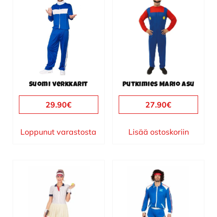
tuotteella
on
useampi
muunnelma.
Voit
tehdä
valinnat
Suomi verkkarit
Putkimies Mario asu
tuotteen
sivulla.
29.90
€
27.90
€
Loppunut varastosta
Lisää ostoskoriin
Tällä
Tällä
tuotteella
tuotteella
on
on
useampi
useampi