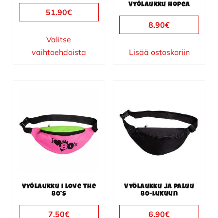
sivulla.
Vyölaukku hopea
51.90
€
8.90
€
Valitse
vaihtoehdoista
Lisää ostoskoriin
Vyölaukku I love the
Vyölaukku ja paluu
80’s
80-lukuun
7.50
€
6.90
€