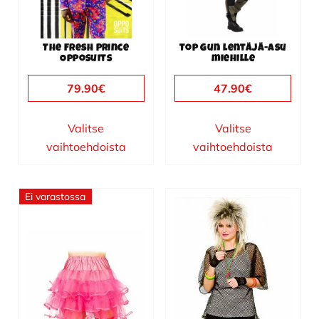
Voit
Voit
tehdä
tehdä
valinnat
valinnat
The Fresh Prince
Top Gun lentäjä-asu
tuotteen
tuotteen
Opposuits
miehille
sivulla.
sivulla.
79.90
€
47.90
€
Valitse
Valitse
vaihtoehdoista
vaihtoehdoista
Ei varastossa
Tällä
tuotteella
on
useampi
muunnelma.
Voit
tehdä