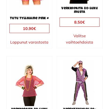
valinnat
Verkkopaita 80-luku
tuotteen
musta
sivulla.
Tutu tyllihame pink #
8.50
€
10.90
€
Valitse
Loppunut varastosta
vaihtoehdoista
Tällä
Tällä
tuotteella
tuotteella
on
on
useampi
useampi
muunnelma.
muunnelma.
Voit
Voit
tehdä
tehdä
valinnat
valinnat