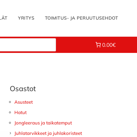
LÄT
YRITYS
TOIMITUS- JA PERUUTUSEHDOT
0.00€
Osastot
Ensisijainen
sivupalkki
Asusteet
Hatut
Jongleeraus ja taikatemput
Juhlatarvikkeet ja juhlakoristeet