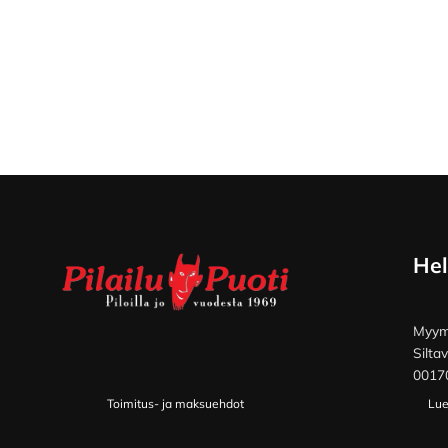
Footer
Hel
Myymä
Silta
00170
Toimitus- ja maksuehdot
Lue