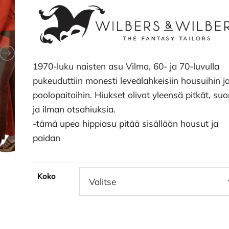
1970-luku naisten asu Vilma, 60- ja 70-luvulla
pukeuduttiin monesti leveälahkeisiin housuihin j
poolopaitoihin. Hiukset olivat yleensä pitkät, suo
ja ilman otsahiuksia.
-tämä upea hippiasu pitää sisällään housut ja
paidan
Koko