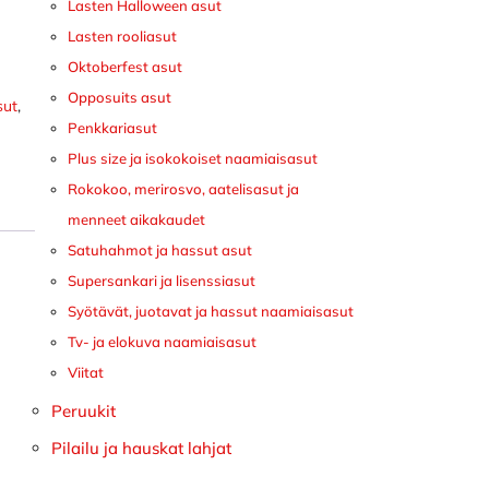
Lasten Halloween asut
Lasten rooliasut
Oktoberfest asut
Opposuits asut
sut
,
Penkkariasut
Plus size ja isokokoiset naamiaisasut
Rokokoo, merirosvo, aatelisasut ja
menneet aikakaudet
Satuhahmot ja hassut asut
Supersankari ja lisenssiasut
Syötävät, juotavat ja hassut naamiaisasut
Tv- ja elokuva naamiaisasut
Viitat
Peruukit
Pilailu ja hauskat lahjat