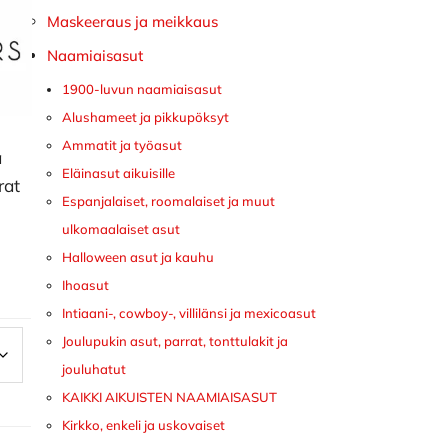
Maskeeraus ja meikkaus
Naamiaisasut
1900-luvun naamiaisasut
Alushameet ja pikkupöksyt
Ammatit ja työasut
a
Eläinasut aikuisille
rat
Espanjalaiset, roomalaiset ja muut
ulkomaalaiset asut
Halloween asut ja kauhu
Ihoasut
Intiaani-, cowboy-, villilänsi ja mexicoasut
Joulupukin asut, parrat, tonttulakit ja
jouluhatut
KAIKKI AIKUISTEN NAAMIAISASUT
Kirkko, enkeli ja uskovaiset