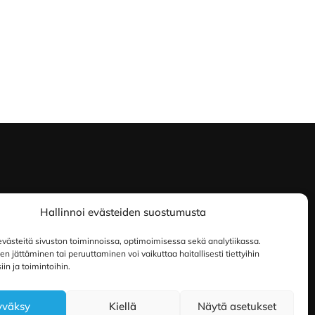
Hallinnoi evästeiden suostumusta
ästeitä sivuston toiminnoissa, optimoimisessa sekä analytiikassa.
 jättäminen tai peruuttaminen voi vaikuttaa haitallisesti tiettyihin
in ja toimintoihin.
yväksy
Kiellä
Näytä asetukset