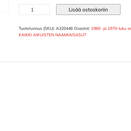
1970-
Lisää ostoskoriin
luku
naisten
asu
Tuotetunnus (SKU):
A320446
Osastot:
1960- ja 1970-luku a
KAIKKI AIKUISTEN NAAMIAISASUT
Vilma
määrä