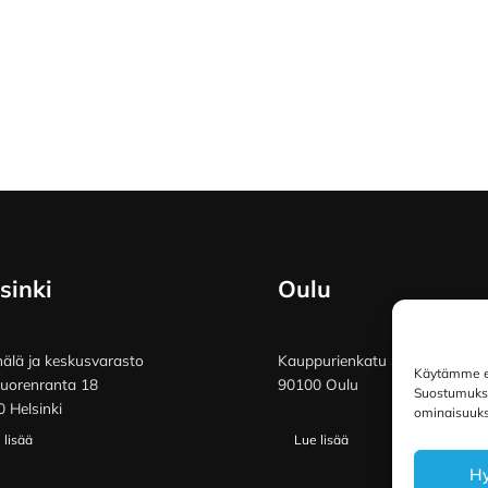
sinki
Oulu
lä ja keskusvarasto
Kauppurienkatu 34
Käytämme ev
vuorenranta 18
90100 Oulu
Suostumuksen
 Helsinki
ominaisuuksi
 lisää
Lue lisää
H