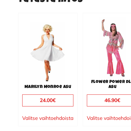
Tutustu myös
Tällä
Tällä
tuotteella
tuotteella
on
on
useampi
useampi
muunnelma.
muunnelma.
Voit
Voit
tehdä
tehdä
valinnat
valinnat
Flower Power d
tuotteen
tuotteen
Marilyn Monroe asu
asu
sivulla.
sivulla.
24.00
€
46.90
€
Valitse vaihtoehdoista
Valitse vaihtoehdo