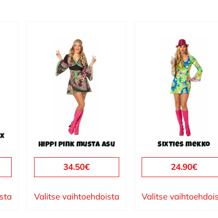
Tällä
Tällä
tuotteella
tuotteella
on
on
useampi
useampi
muunnelma.
muunnelma.
Voit
Voit
tehdä
tehdä
valinnat
valinnat
lx
tuotteen
tuotteen
Hippi pink musta asu
Sixties mekko
sivulla.
sivulla.
34.50
€
24.90
€
ista
Valitse vaihtoehdoista
Valitse vaihtoehdoi