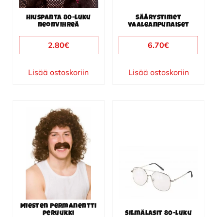
Hiuspanta 80-luku
Säärystimet
neonvihreä
vaaleanpunaiset
2.80
€
6.70
€
Lisää ostoskoriin
Lisää ostoskoriin
Miesten permanentti
peruukki
Silmälasit 80-luku