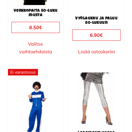
valinnat
Verkkopaita 80-luku
tuotteen
musta
Vyölaukku ja paluu
sivulla.
80-lukuun
8.50
€
6.90
€
Valitse
vaihtoehdoista
Lisää ostoskoriin
Ei varastossa
Tällä
Tällä
tuotteella
tuotteella
on
on
useampi
useampi
muunnelma.
muunnelma.
Voit
Voit
tehdä
tehdä
valinnat
valinnat