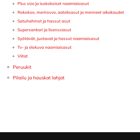
Plus size ja isokokoiset naamiaisasut
Rokokoo, merirosvo, aatelisasut ja menneet aikakaudet
Satuhahmot ja hassut asut
Supersankari ja lisenssiasut
Syötävät, juotavat ja hassut naamiaisasut
Tv- ja elokuva naamiaisasut
Viitat
Peruukit
Pilailu ja hauskat lahjat
Footer