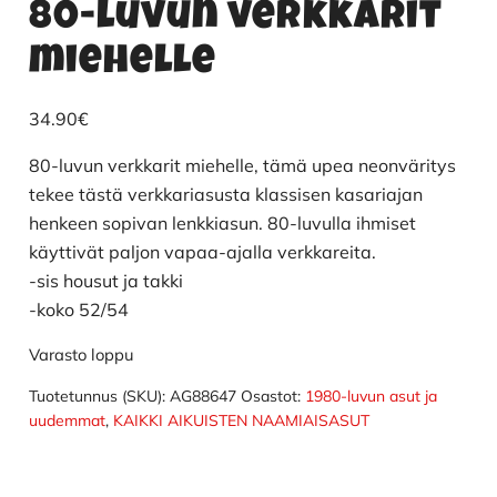
80-luvun verkkarit
miehelle
34.90
€
80-luvun verkkarit miehelle, tämä upea neonväritys
tekee tästä verkkariasusta klassisen kasariajan
henkeen sopivan lenkkiasun. 80-luvulla ihmiset
käyttivät paljon vapaa-ajalla verkkareita.
-sis housut ja takki
-koko 52/54
Varasto loppu
Tuotetunnus (SKU):
AG88647
Osastot:
1980-luvun asut ja
uudemmat
,
KAIKKI AIKUISTEN NAAMIAISASUT