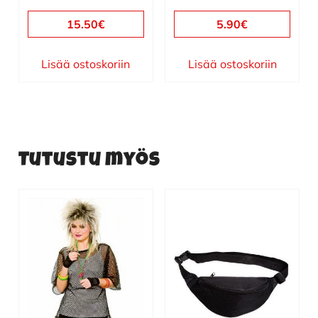
15.50
€
5.90
€
Lisää ostoskoriin
Lisää ostoskoriin
Tutustu myös
Tällä
tuotteella
on
useampi
muunnelma.
Voit
tehdä