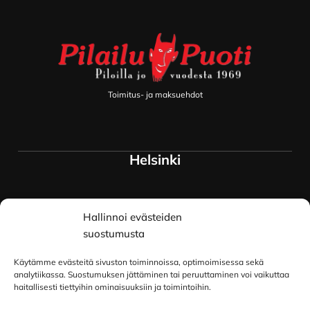
Toimitus- ja maksuehdot
Helsinki
Myymälä ja keskusvarasto
Hallinnoi evästeiden
Siltavuorenranta 18
00170 Helsinki
suostumusta
Lue lisää
Käytämme evästeitä sivuston toiminnoissa, optimoimisessa sekä
Oulu
analytiikassa. Suostumuksen jättäminen tai peruuttaminen voi vaikuttaa
haitallisesti tiettyihin ominaisuuksiin ja toimintoihin.