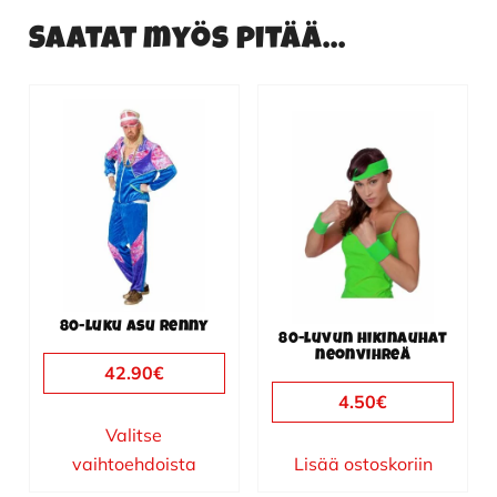
Saatat myös pitää...
Tällä
tuotteella
on
useampi
muunnelma.
Voit
tehdä
valinnat
80-luku asu Renny
tuotteen
80-luvun hikinauhat
neonvihreä
sivulla.
42.90
€
4.50
€
Valitse
vaihtoehdoista
Lisää ostoskoriin