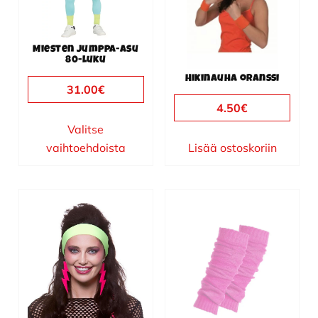
Voit
tehdä
valinnat
Miesten jumppa-asu
tuotteen
80-luku
sivulla.
Hikinauha oranssi
31.00
€
4.50
€
Valitse
vaihtoehdoista
Lisää ostoskoriin