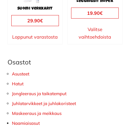
Leggingsit hopea
tuotteen
tuotteen
Suomi verkkarit
sivulla.
sivulla.
19.90
€
29.90
€
Valitse
Loppunut varastosta
vaihtoehdoista
Osastot
Ensisijainen
sivupalkki
Asusteet
Hatut
Jongleeraus ja taikatemput
Juhlatarvikkeet ja juhlakoristeet
Maskeeraus ja meikkaus
Naamiaisasut