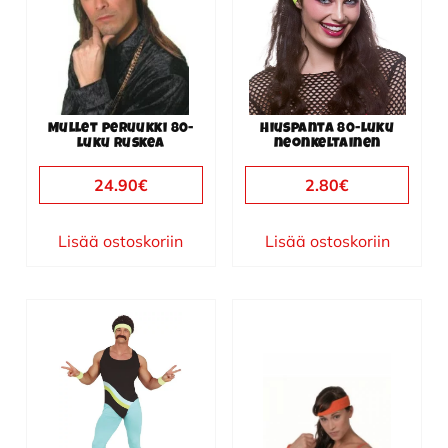
Mullet peruukki 80-
Hiuspanta 80-luku
luku ruskea
neonkeltainen
24.90
€
2.80
€
Lisää ostoskoriin
Lisää ostoskoriin
Tällä
tuotteella
on
useampi
muunnelma.