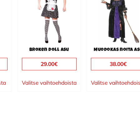
useampi
useampi
muunnelma.
muunnelma.
Voit
Voit
tehdä
tehdä
valinnat
valinnat
tuotteen
tuotteen
Broken Doll asu
Muodokas noita as
sivulla.
sivulla.
29.00
€
38.00
€
sta
Valitse vaihtoehdoista
Valitse vaihtoehdoi