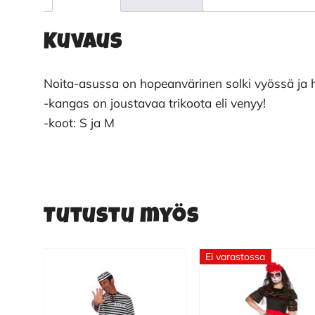
Kuvaus
Noita-asussa on hopeanvärinen solki vyössä ja 
-kangas on joustavaa trikoota eli venyy!
-koot: S ja M
Tutustu myös
Ei varastossa
Tällä
Tällä
tuotteella
tuotteella
on
on