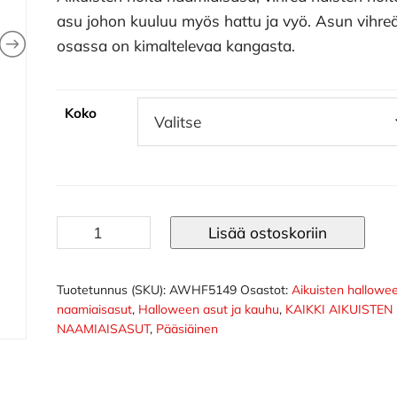
asu johon kuuluu myös hattu ja vyö. Asun vihre
osassa on kimaltelevaa kangasta.
Koko
Aikuisten
Lisää ostoskoriin
noita
naamiaisasu
määrä
Tuotetunnus (SKU):
AWHF5149
Osastot:
Aikuisten hallowe
naamiaisasut
,
Halloween asut ja kauhu
,
KAIKKI AIKUISTEN
NAAMIAISASUT
,
Pääsiäinen