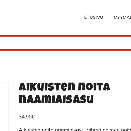
ETUSIVU
MYYMÄ
Aikuisten noita
naamiaisasu
34.90
€
Aikuisten noita naamiaisasu, vihreä naisten noit