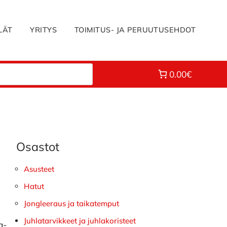
LÄT
YRITYS
TOIMITUS- JA PERUUTUSEHDOT
0.00€
Osastot
Ensisijainen
sivupalkki
Asusteet
Hatut
Jongleeraus ja taikatemput
Juhlatarvikkeet ja juhlakoristeet
a-