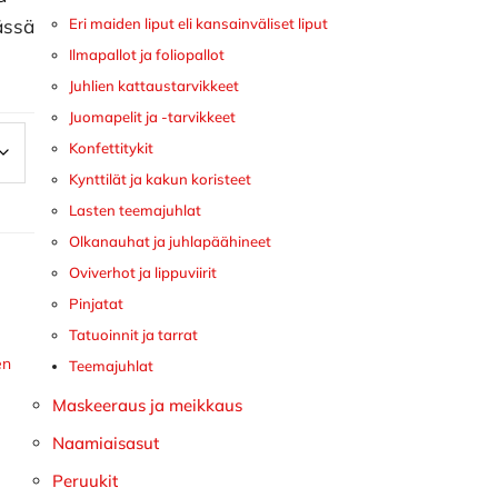
ässä
Eri maiden liput eli kansainväliset liput
Ilmapallot ja foliopallot
Juhlien kattaustarvikkeet
Juomapelit ja -tarvikkeet
Konfettitykit
Kynttilät ja kakun koristeet
Lasten teemajuhlat
Olkanauhat ja juhlapäähineet
Oviverhot ja lippuviirit
Pinjatat
Tatuoinnit ja tarrat
en
Teemajuhlat
Maskeeraus ja meikkaus
Naamiaisasut
Peruukit