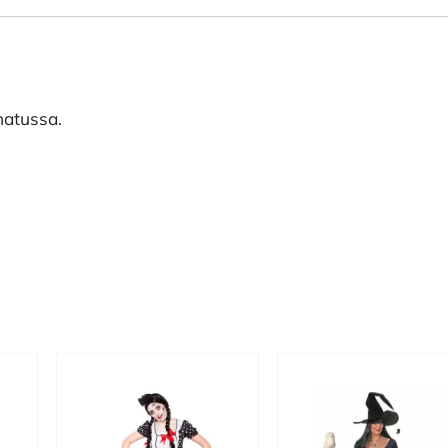
hatussa.
Tällä
Tällä
tuotteella
tuotteella
on
on