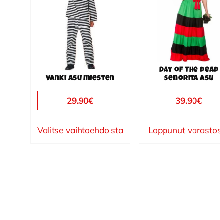
useampi
useampi
muunnelma.
muunnelma.
Voit
Voit
tehdä
tehdä
valinnat
valinnat
Day of the dead
tuotteen
tuotteen
Vanki asu miesten
senorita asu
sivulla.
sivulla.
29.90
€
39.90
€
Valitse vaihtoehdoista
Loppunut varasto