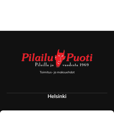
Footer
Toimitus- ja maksuehdot
Helsinki
Myymälä ja keskusvarasto