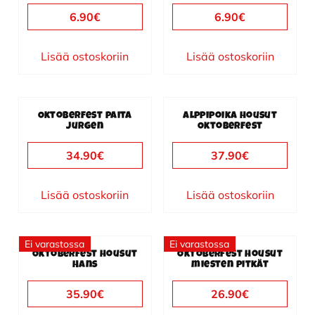
6.90
€
6.90
€
Lisää ostoskoriin
Lisää ostoskoriin
Oktoberfest paita
Alppipoika housut
Jurgen
Oktoberfest
34.90
€
37.90
€
Lisää ostoskoriin
Lisää ostoskoriin
Ei varastossa
Ei varastossa
Oktoberfest housut
Oktoberfest housut
Hans
miesten pitkät
35.90
€
26.90
€