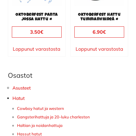
Oktoberfest panta
Oktoberfest hattu
jossa hattu #
tummanvihreä #
3.50
€
6.90
€
Loppunut varastosta
Loppunut varastosta
Osastot
Ensisijainen
sivupalkki
Asusteet
Hatut
Cowboy hatut ja western
Gangsterihattuja ja 20-luku charleston
Haltian ja noidanhattuja
Hassut hatut