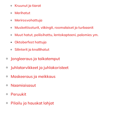
Kruunut ja tiarat
Merihatut
Merirosvohattuja
Muskettisoturit, viikingit, roomalaiset ja turbaanit
Muut hatut, poliisihattu, lentokapteeni, palomies ym.
Oktoberfest hattuja
Silinterit ja knallihatut
Jongleeraus ja taikatemput
Juhlatarvikkeet ja juhlakoristeet
Maskeeraus ja meikkaus
Naamiaisasut
Peruukit
Pilailu ja hauskat lahjat