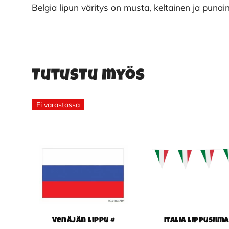
Belgia lipun väritys on musta, keltainen ja punai
Tutustu myös
Ei varastossa
Venäjän lippu #
Italia lippusiima