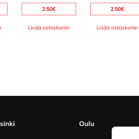
2.50
€
2.50
€
n
Lisää ostoskoriin
Lisää ostoskoriin
sinki
Oulu