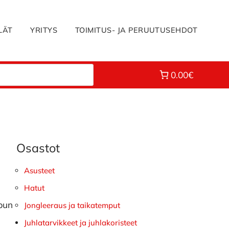
LÄT
YRITYS
TOIMITUS- JA PERUUTUSEHDOT
0.00€
Osastot
Ensisijainen
sivupalkki
Asusteet
Hatut
ipun
Jongleeraus ja taikatemput
Juhlatarvikkeet ja juhlakoristeet