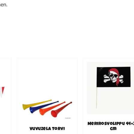
nen.
Merirosvolippu 44×
Vuvuzela torvi
cm