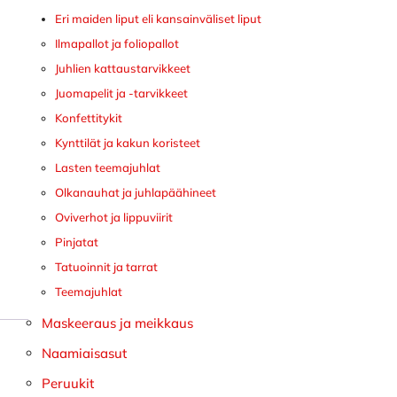
Eri maiden liput eli kansainväliset liput
Ilmapallot ja foliopallot
Juhlien kattaustarvikkeet
Juomapelit ja -tarvikkeet
Konfettitykit
Kynttilät ja kakun koristeet
Lasten teemajuhlat
Olkanauhat ja juhlapäähineet
Oviverhot ja lippuviirit
Pinjatat
Tatuoinnit ja tarrat
Teemajuhlat
Maskeeraus ja meikkaus
Naamiaisasut
Peruukit