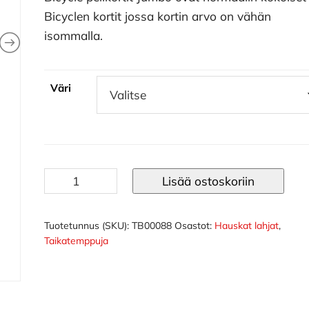
Bicyclen kortit jossa kortin arvo on vähän
isommalla.
Väri
Bicycle
Lisää ostoskoriin
pelikortit
Jumbo
määrä
Tuotetunnus (SKU):
TB00088
Osastot:
Hauskat lahjat
,
Taikatemppuja