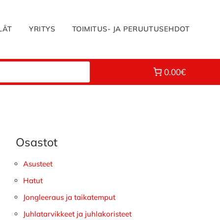
LÄT
YRITYS
TOIMITUS- JA PERUUTUSEHDOT
0.00€
Osastot
Ensisijainen
sivupalkki
Asusteet
Hatut
Jongleeraus ja taikatemput
Juhlatarvikkeet ja juhlakoristeet