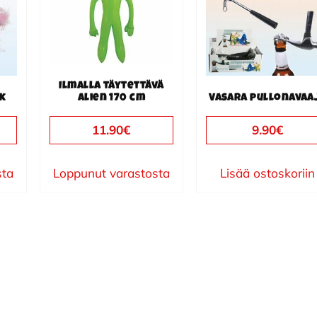
Ilmalla täytettävä
k
alien 170 cm
Vasara pullonavaa
11.90
€
9.90
€
sta
Loppunut varastosta
Lisää ostoskoriin