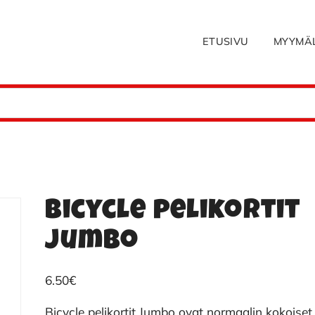
ETUSIVU
MYYMÄ
Bicycle pelikortit
Jumbo
6.50
€
Bicycle pelikortit Jumbo ovat normaalin kokoiset