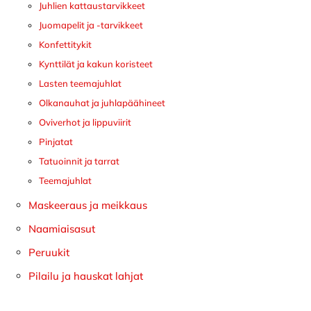
Juhlien kattaustarvikkeet
Juomapelit ja -tarvikkeet
Konfettitykit
Kynttilät ja kakun koristeet
Lasten teemajuhlat
Olkanauhat ja juhlapäähineet
Oviverhot ja lippuviirit
Pinjatat
Tatuoinnit ja tarrat
Teemajuhlat
Maskeeraus ja meikkaus
Naamiaisasut
Peruukit
Pilailu ja hauskat lahjat