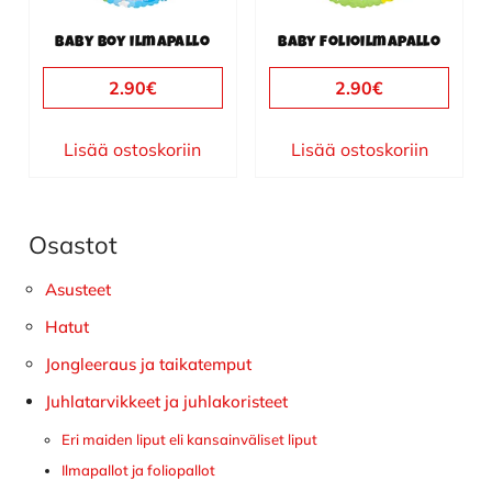
Baby Boy ilmapallo
Baby folioilmapallo
2.90
€
2.90
€
Lisää ostoskoriin
Lisää ostoskoriin
Osastot
Ensisijainen
sivupalkki
Asusteet
Hatut
Jongleeraus ja taikatemput
Juhlatarvikkeet ja juhlakoristeet
Eri maiden liput eli kansainväliset liput
Ilmapallot ja foliopallot