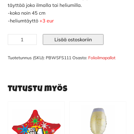
täyttää joko ilmalla tai heliumilla.
-koko noin 45 cm
-heliumtäyttö
+3 eur
BLACK
Lisää ostoskoriin
FRIDAY
muotofoliopallo
määrä
Tuotetunnus (SKU):
PBWSFS111
Osasto:
Folioilmapallot
Tutustu myös