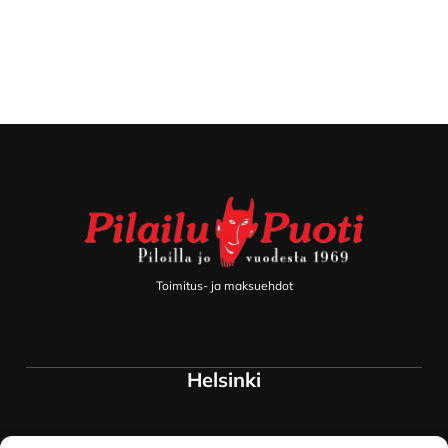
Footer
Toimitus- ja maksuehdot
Helsinki
Myymälä ja keskusvarasto