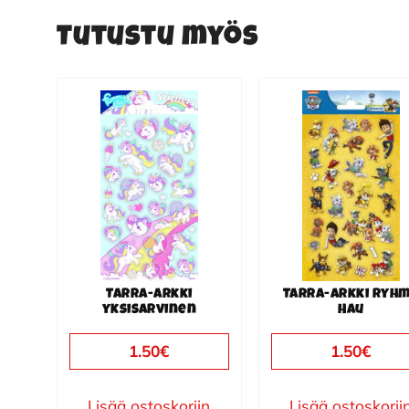
Tutustu myös
Tarra-arkki
Tarra-arkki Ryh
yksisarvinen
Hau
1.50
€
1.50
€
Lisää ostoskoriin
Lisää ostoskorii