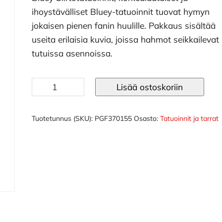
ihoystävälliset Bluey-tatuoinnit tuovat hymyn
jokaisen pienen fanin huulille. Pakkaus sisältää
useita erilaisia kuvia, joissa hahmot seikkailevat
tutuissa asennoissa.
Bluey
Lisää ostoskoriin
siirtotatuoinnit
määrä
Tuotetunnus (SKU):
PGF370155
Osasto:
Tatuoinnit ja tarrat