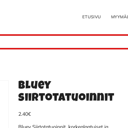
ETUSIVU
MYYMÄ
Bluey
siirtotatuoinnit
2.40
€
Bluey Siirtotatuoinnit, korkealaatuiset ja