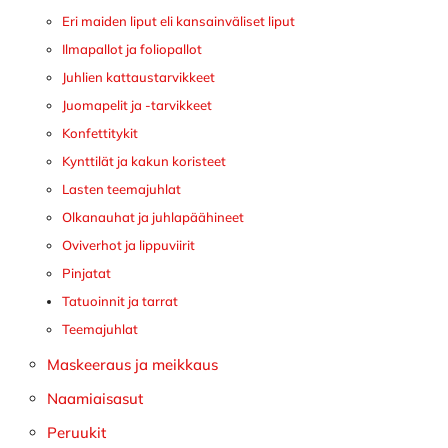
Eri maiden liput eli kansainväliset liput
Ilmapallot ja foliopallot
Juhlien kattaustarvikkeet
Juomapelit ja -tarvikkeet
Konfettitykit
Kynttilät ja kakun koristeet
Lasten teemajuhlat
Olkanauhat ja juhlapäähineet
Oviverhot ja lippuviirit
Pinjatat
Tatuoinnit ja tarrat
Teemajuhlat
Maskeeraus ja meikkaus
Naamiaisasut
Peruukit