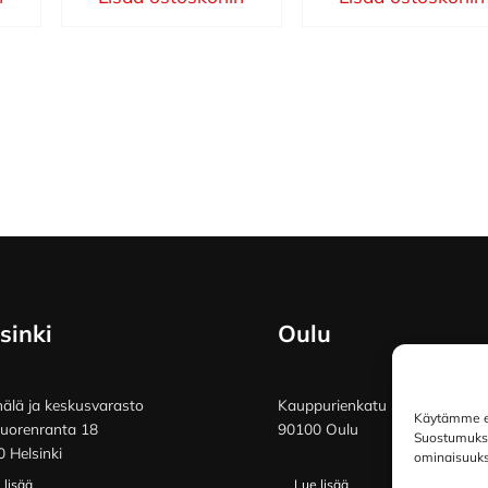
sinki
Oulu
lä ja keskusvarasto
Kauppurienkatu 34
Käytämme ev
vuorenranta 18
90100 Oulu
Suostumuksen
 Helsinki
ominaisuuksi
 lisää
Lue lisää