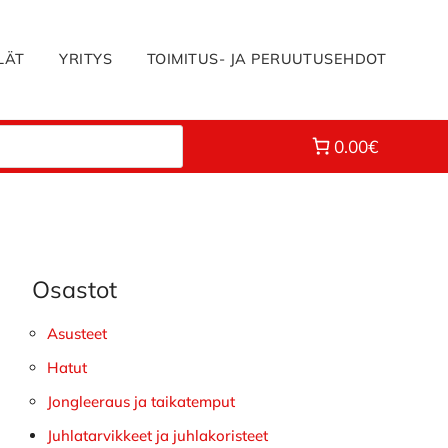
LÄT
YRITYS
TOIMITUS- JA PERUUTUSEHDOT
0.00€
Osastot
Ensisijainen
sivupalkki
Asusteet
Hatut
Jongleeraus ja taikatemput
Juhlatarvikkeet ja juhlakoristeet