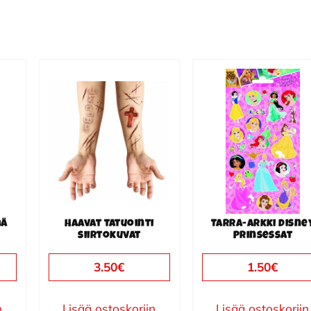
mä
Haavat tatuointi
Tarra-arkki Disne
siirtokuvat
Prinsessat
3.50
€
1.50
€
n
Lisää ostoskoriin
Lisää ostoskoriin