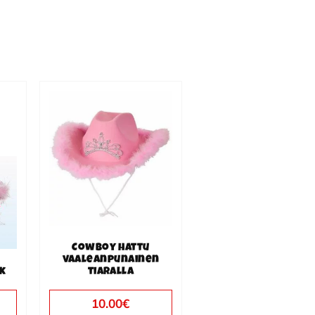
Cowboy hattu
vaaleanpunainen
k
tiaralla
10.00
€