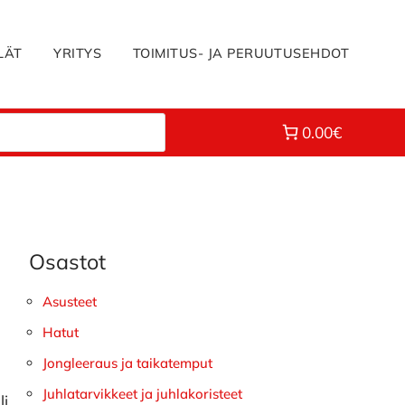
LÄT
YRITYS
TOIMITUS- JA PERUUTUSEHDOT
0.00€
Osastot
Ensisijainen
sivupalkki
Asusteet
Hatut
Jongleeraus ja taikatemput
Juhlatarvikkeet ja juhlakoristeet
li