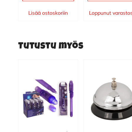
Lisää ostoskoriin
Loppunut varasto
Tutustu myös
Salapoliisin kynä
Hotellikello