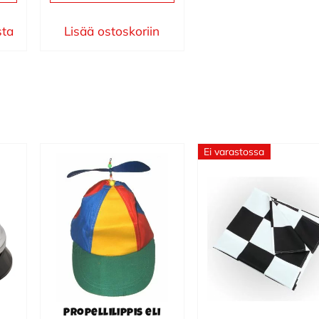
sta
Lisää ostoskoriin
Ei varastossa
Propellilippis eli
propellihattu
Ruutulippu