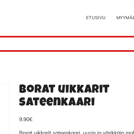
ETUSIVU
MYYMÄ
Borat uikkarit
sateenkaari
9.90
€
Borat uikkarit sateenkaari, uusin ja värikkäin mal