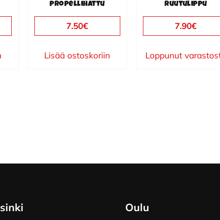
7.50
€
7.90
€
n
Lisää ostoskoriin
Loppunut varastos
sinki
Oulu