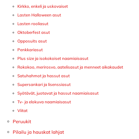
Kirkko, enkeli ja uskovaiset
Lasten Halloween asut
Lasten rooliasut
Oktoberfest asut
Opposuits asut
Penkkariasut
Plus size ja isokokoiset naamiaisasut
Rokokoo, merirosvo, aatelisasut ja menneet aikakaudet
Satuhahmot ja hassut asut
Supersankari ja lisenssiasut
Syötävät, juotavat ja hassut naamiaisasut
Tv- ja elokuva naamiaisasut
Viitat
Peruukit
Pilailu ja hauskat lahjat