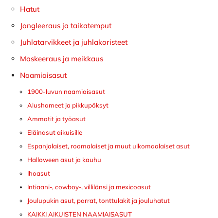
Hatut
Jongleeraus ja taikatemput
Juhlatarvikkeet ja juhlakoristeet
Maskeeraus ja meikkaus
Naamiaisasut
1900-luvun naamiaisasut
Alushameet ja pikkupöksyt
Ammatit ja työasut
Eläinasut aikuisille
Espanjalaiset, roomalaiset ja muut ulkomaalaiset asut
Halloween asut ja kauhu
Ihoasut
Intiaani-, cowboy-, villilänsi ja mexicoasut
Joulupukin asut, parrat, tonttulakit ja jouluhatut
KAIKKI AIKUISTEN NAAMIAISASUT