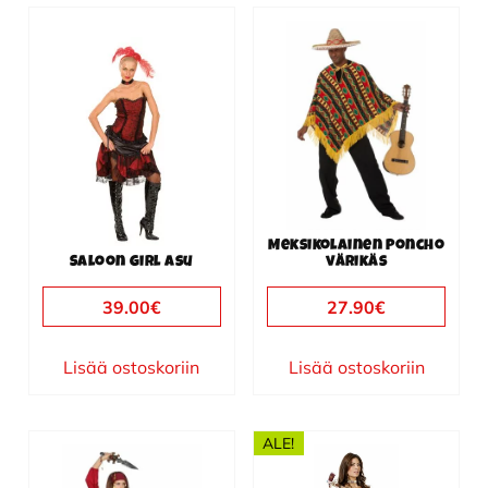
Meksikolainen Poncho
Saloon girl asu
värikäs
39.00
€
27.90
€
Lisää ostoskoriin
Lisää ostoskoriin
ALE!
Tällä
Tällä
tuotteella
tuotteella