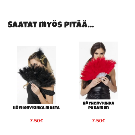
Saatat myös pitää...
Höyhenviuhka
Höyhenviuhka musta
punainen
7.50
€
7.50
€