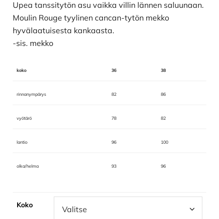
Upea tanssitytön asu vaikka villin lännen saluunaan.
Moulin Rouge tyylinen cancan-tytön mekko
hyvälaatuisesta kankaasta.
-sis. mekko
koko
36
38
rinnanympärys
82
86
vyötärö
78
82
lantio
96
100
olka/helma
93
96
Koko