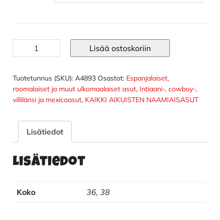
Can
Lisää ostoskoriin
Can
asu
dlx
Tuotetunnus (SKU):
A4893
Osastot:
Espanjalaiset,
määrä
roomalaiset ja muut ulkomaalaiset asut
,
Intiaani-, cowboy-,
villilänsi ja mexicoasut
,
KAIKKI AIKUISTEN NAAMIAISASUT
Lisätiedot
Lisätiedot
Koko
36, 38