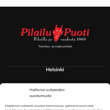
Footer
Toimitus- ja maksuehdot
Helsinki
Myymälä ja keskusvarasto
Hallinnoi evästeiden
Siltavuorenranta 18
00170 Helsinki
suostumusta
Lue lisää
Käytämme evästeitä sivuston toiminnoissa, optimoimisessa sekä
Oulu