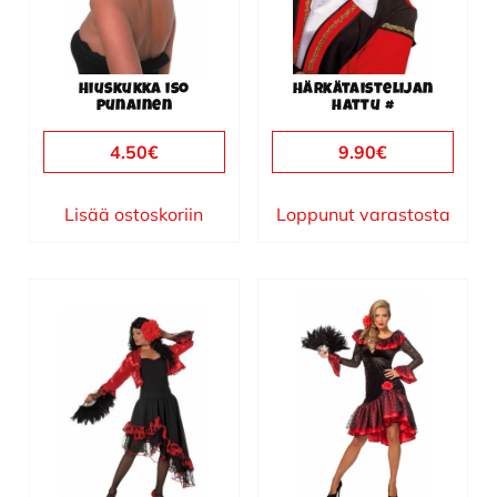
Hiuskukka iso
Härkätaistelijan
punainen
hattu #
4.50
€
9.90
€
Lisää ostoskoriin
Loppunut varastosta
Tällä
Tällä
tuotteella
tuotteella
on
on
useampi
useampi
muunnelma.
muunnelma.
Voit
Voit
tehdä
tehdä