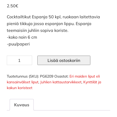
2.50
€
Cocktailtikut Espanja 50 kpl, ruokaan laitettavia
pieniä tikkuja jossa espanjan lippu. Espanja
teemaisiin juhliin sopiva koriste.
-koko noin 6 cm
-puu/paperi
Cocktailtikut
Lisää ostoskoriin
Espanja
50
kpl
Tuotetunnus (SKU):
PG6209
Osastot:
Eri maiden liput eli
määrä
kansainväliset liput
,
Juhlien kattaustarvikkeet
,
Kynttilät ja
kakun koristeet
Kuvaus