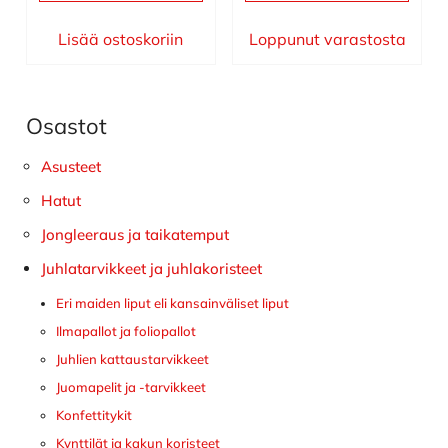
Lisää ostoskoriin
Loppunut varastosta
Osastot
Ensisijainen
sivupalkki
Asusteet
Hatut
Jongleeraus ja taikatemput
Juhlatarvikkeet ja juhlakoristeet
Eri maiden liput eli kansainväliset liput
Ilmapallot ja foliopallot
Juhlien kattaustarvikkeet
Juomapelit ja -tarvikkeet
Konfettitykit
Kynttilät ja kakun koristeet