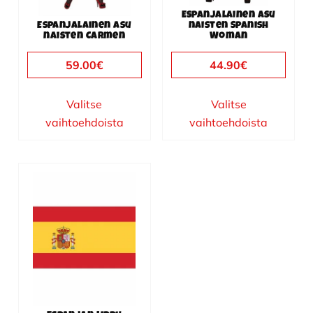
valinnat
valinnat
Espanjalainen asu
tuotteen
tuotteen
Espanjalainen asu
naisten Spanish
naisten Carmen
Woman
sivulla.
sivulla.
59.00
€
44.90
€
Valitse
Valitse
vaihtoehdoista
vaihtoehdoista