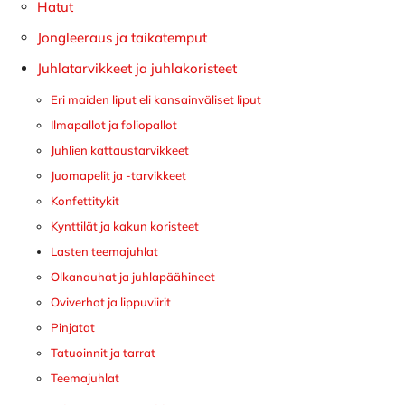
Hatut
Jongleeraus ja taikatemput
Juhlatarvikkeet ja juhlakoristeet
Eri maiden liput eli kansainväliset liput
Ilmapallot ja foliopallot
Juhlien kattaustarvikkeet
Juomapelit ja -tarvikkeet
Konfettitykit
Kynttilät ja kakun koristeet
Lasten teemajuhlat
Olkanauhat ja juhlapäähineet
Oviverhot ja lippuviirit
Pinjatat
Tatuoinnit ja tarrat
Teemajuhlat