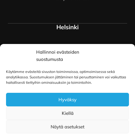
Helsinki
Myymälä ja keskusvarasto
Hallinnoi evästeiden
Siltavuorenranta 18
00170 Helsinki
suostumusta
Lue lisää
Käytämme evästeitä sivuston toiminnoissa, optimoimisessa sekä
Oulu
analytiikassa. Suostumuksen jättäminen tai peruuttaminen voi vaikuttaa
haitallisesti tiettyihin ominaisuuksiin ja toimintoihin.
Kauppurienkatu 34
Hyväksy
90100 Oulu
Lue lisää
Kiellä
Näytä asetukset