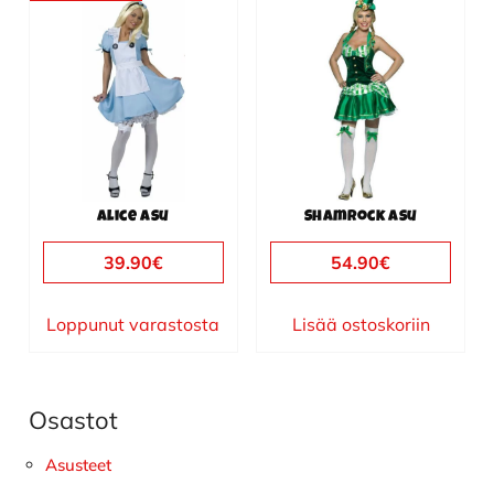
Tällä
tuotteella
on
useampi
muunnelma.
Voit
tehdä
valinnat
Alice asu
Shamrock asu
tuotteen
sivulla.
39.90
€
54.90
€
Loppunut varastosta
Lisää ostoskoriin
Osastot
Ensisijainen
sivupalkki
Asusteet