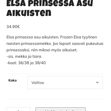
Elsa prinsessa asu
aikuisten
34.90
€
Elsa prinsessa asu aikuisten, Frozen Elsa tyylinen
naisten prinsessamekko. Jos lapset saavat pukeutua
prinsessaksi, niin miksei myös aikuiset.
-sis. mekko ja tiara
-koot: 36/38 ja 38/40
Koko
Elsa