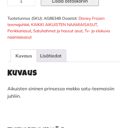
Lisää ostoskoriin
prinsessa
asu
aikuisten
Tuotetunnus (SKU):
AG86348
Osastot:
Disney Frozen
määrä
teemajuhlat
,
KAIKKI AIKUISTEN NAAMIAISASUT
,
Penkkariasut
,
Satuhahmot ja hassut asut
,
Tv- ja elokuva
naamiaisasut
Kuvaus
Lisätiedot
Kuvaus
Aikuisten sininen prinsessa mekko satu-teemaisiin
juhliin.