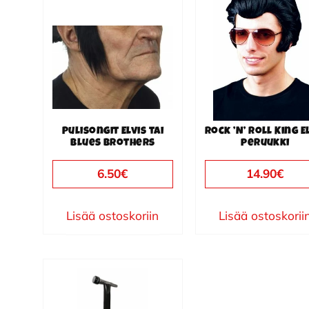
Pulisongit Elvis tai
Rock ’N’ Roll King E
Blues Brothers
peruukki
6.50
€
14.90
€
Lisää ostoskoriin
Lisää ostoskorii