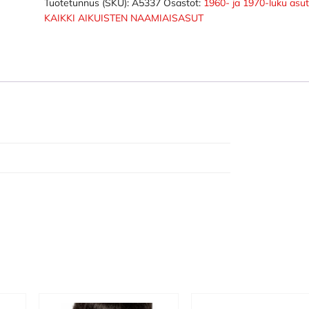
DLX
Tuotetunnus (SKU):
A5337
Osastot:
1960- ja 1970-luku asu
KAIKKI AIKUISTEN NAAMIAISASUT
määrä