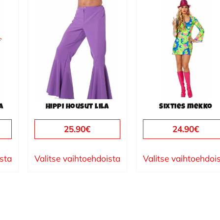
Tällä
Tällä
tuotteella
tuotteella
on
on
useampi
useampi
muunnelma.
muunnelma.
Voit
Voit
tehdä
tehdä
valinnat
valinnat
a
Hippi housut lila
Sixties mekko
tuotteen
tuotteen
sivulla.
sivulla.
25.90
€
24.90
€
ista
Valitse vaihtoehdoista
Valitse vaihtoehdoi