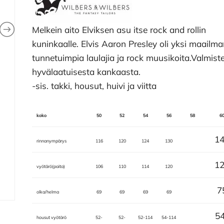
Melkein aito Elviksen asu itse rock and rollin
kuninkaalle. Elvis Aaron Presley oli yksi maailm
tunnetuimpia laulajia ja rock muusikoita.Valmist
hyvälaatuisesta kankaasta.
-sis. takki, housut, huivi ja viitta
koko
50
52
54
56
58
6
1
rinnanympärys
116
120
124
130
1
vyötärö(paita)
106
110
114
120
7
olka/helma
69
69
69
69
5
housut vyötärö
52-
52-
52-114
54-114