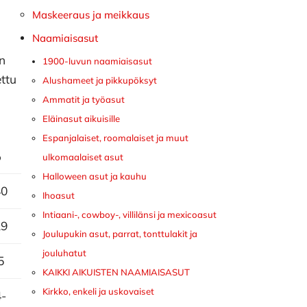
Maskeeraus ja meikkaus
Naamiaisasut
an
1900-luvun naamiaisasut
ettu
Alushameet ja pikkupöksyt
Ammatit ja työasut
Eläinasut aikuisille
Espanjalaiset, roomalaiset ja muut
ulkomaalaiset asut
0
Halloween asut ja kauhu
40
Ihoasut
Intiaani-, cowboy-, villilänsi ja mexicoasut
29
Joulupukin asut, parrat, tonttulakit ja
jouluhatut
5
KAIKKI AIKUISTEN NAAMIAISASUT
Kirkko, enkeli ja uskovaiset
4-