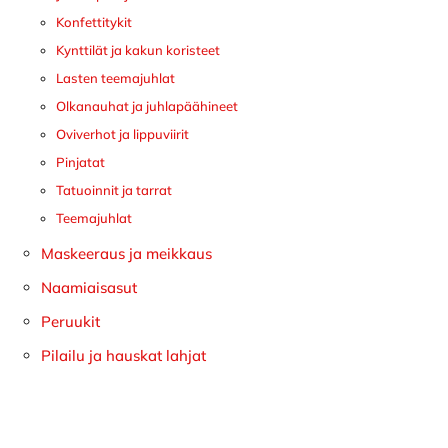
Konfettitykit
Kynttilät ja kakun koristeet
Lasten teemajuhlat
Olkanauhat ja juhlapäähineet
Oviverhot ja lippuviirit
Pinjatat
Tatuoinnit ja tarrat
Teemajuhlat
Maskeeraus ja meikkaus
Naamiaisasut
Peruukit
Pilailu ja hauskat lahjat