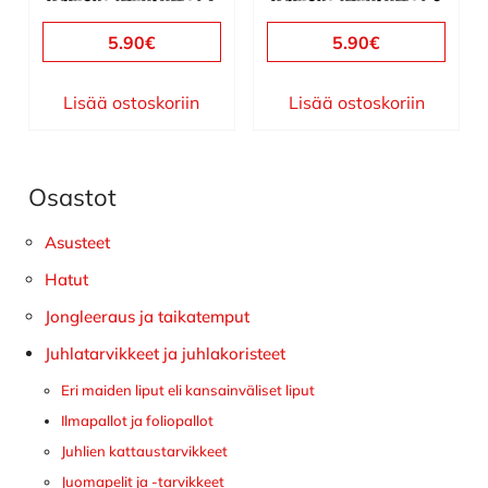
5.90
€
5.90
€
Lisää ostoskoriin
Lisää ostoskoriin
Osastot
Ensisijainen
sivupalkki
Asusteet
Hatut
Jongleeraus ja taikatemput
Juhlatarvikkeet ja juhlakoristeet
Eri maiden liput eli kansainväliset liput
Ilmapallot ja foliopallot
Juhlien kattaustarvikkeet
Juomapelit ja -tarvikkeet