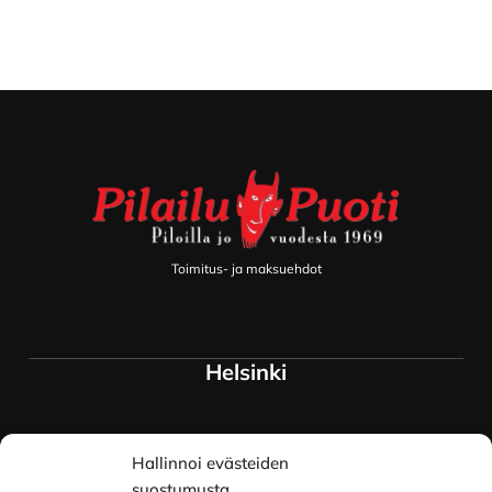
Footer
Toimitus- ja maksuehdot
Helsinki
Myymälä ja keskusvarasto
Hallinnoi evästeiden
Siltavuorenranta 18
00170 Helsinki
suostumusta