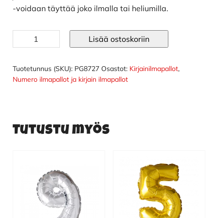
-voidaan täyttää joko ilmalla tai heliumilla.
F
Lisää ostoskoriin
kirjainilmapallo
kulta
102
Tuotetunnus (SKU):
PG8727
Osastot:
Kirjainilmapallot
,
cm
Numero ilmapallot ja kirjain ilmapallot
määrä
Tutustu myös