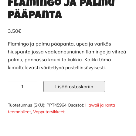
Flamingo ja palmu
pääpanta
3.50
€
Flamingo ja palmu pääpanta, upea ja värikäs
hiuspanta jossa vaaleanpunainen flamingo ja vihreä
palmu, pannassa kauniita kukkia. Kaikki tämä
kimaltelevasti
väritettynä
pastellinsävyisesti.
Flamingo
Lisää ostoskoriin
ja
palmu
pääpanta
Tuotetunnus (SKU):
PPT45964
Osastot:
Hawaii ja ranta
määrä
teemabileet
,
Vapputarvikkeet