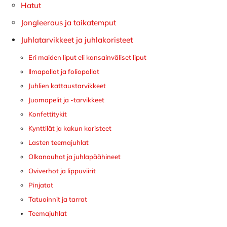
Hatut
Jongleeraus ja taikatemput
Juhlatarvikkeet ja juhlakoristeet
Eri maiden liput eli kansainväliset liput
Ilmapallot ja foliopallot
Juhlien kattaustarvikkeet
Juomapelit ja -tarvikkeet
Konfettitykit
Kynttilät ja kakun koristeet
Lasten teemajuhlat
Olkanauhat ja juhlapäähineet
Oviverhot ja lippuviirit
Pinjatat
Tatuoinnit ja tarrat
Teemajuhlat