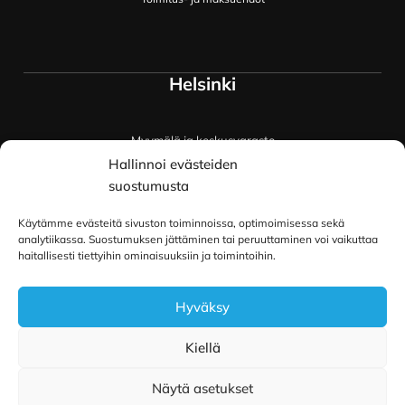
Helsinki
Myymälä ja keskusvarasto
Siltavuorenranta 18
Hallinnoi evästeiden
00170 Helsinki
suostumusta
Lue lisää
Käytämme evästeitä sivuston toiminnoissa, optimoimisessa sekä
Oulu
analytiikassa. Suostumuksen jättäminen tai peruuttaminen voi vaikuttaa
haitallisesti tiettyihin ominaisuuksiin ja toimintoihin.
Kauppurienkatu 34
90100 Oulu
Hyväksy
Lue lisää
Kiellä
Näytä asetukset