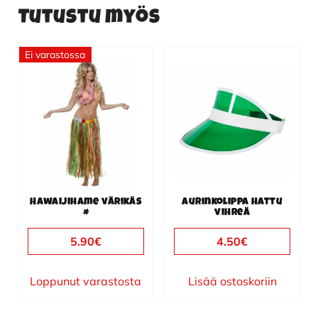
Tutustu myös
Ei varastossa
Hawaijihame värikäs
Aurinkolippa hattu
#
vihreä
5.90
€
4.50
€
Loppunut varastosta
Lisää ostoskoriin