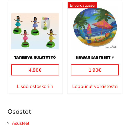
Ei varastossa
Tanssiva Hulatyttö
Hawaii lautaset #
4.90
€
1.90
€
Lisää ostoskoriin
Loppunut varastosta
Osastot
Ensisijainen
sivupalkki
Asusteet