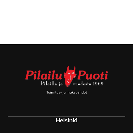
Footer
Toimitus- ja maksuehdot
Helsinki