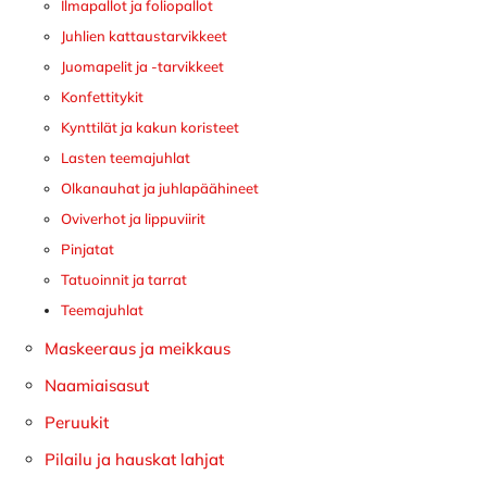
Ilmapallot ja foliopallot
Juhlien kattaustarvikkeet
Juomapelit ja -tarvikkeet
Konfettitykit
Kynttilät ja kakun koristeet
Lasten teemajuhlat
Olkanauhat ja juhlapäähineet
Oviverhot ja lippuviirit
Pinjatat
Tatuoinnit ja tarrat
Teemajuhlat
Maskeeraus ja meikkaus
Naamiaisasut
Peruukit
Pilailu ja hauskat lahjat