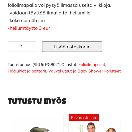
folioilmapallo voi pysyä ilmassa useita viikkoja.
-voidaan täyttää ilmalla tai heliumilla
-koko noin 45 cm
-heliumtäyttö 3 eur
Foliopallo
Lisää ostoskoriin
hot
pink
pyöreä
Tuotetunnus (SKU):
PG8021
Osastot:
Folioilmapallot
,
määrä
Hääjuhlat ja polttarit
,
Vauvakutsut ja Baby Shower koristeet
Tutustu myös
Ei varastossa