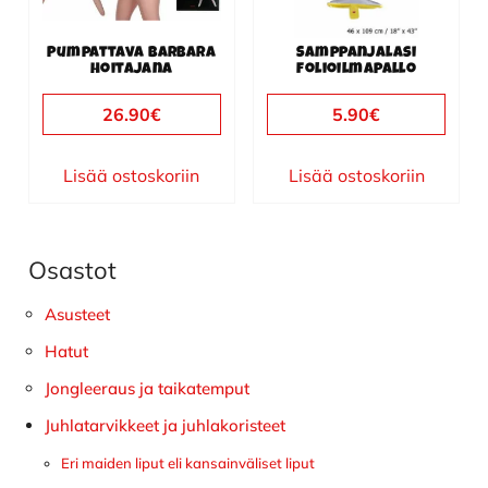
Pumpattava Barbara
Samppanjalasi
hoitajana
folioilmapallo
26.90
€
5.90
€
Lisää ostoskoriin
Lisää ostoskoriin
Osastot
Ensisijainen
sivupalkki
Asusteet
Hatut
Jongleeraus ja taikatemput
Juhlatarvikkeet ja juhlakoristeet
Eri maiden liput eli kansainväliset liput