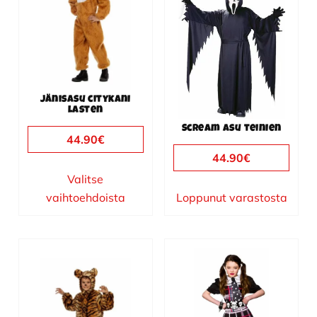
useampi
muunnelma.
Voit
tehdä
valinnat
Jänisasu citykani
tuotteen
lasten
sivulla.
Scream asu teinien
44.90
€
44.90
€
Valitse
vaihtoehdoista
Loppunut varastosta
Tällä
Tällä
tuotteella
tuotteella
on
on
useampi
useampi