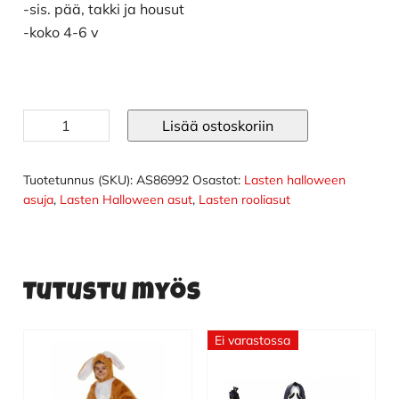
-sis. pää, takki ja housut
oli:
on:
-koko 4-6 v
35.90€.
24.90€.
Frankenstein
Lisää ostoskoriin
asu
määrä
Tuotetunnus (SKU):
AS86992
Osastot:
Lasten halloween
asuja
,
Lasten Halloween asut
,
Lasten rooliasut
Tutustu myös
Ei varastossa
Tällä
tuotteella
on