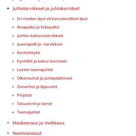
Juhlatarvikkeet ja juhlakoristeet
Eri maiden liput eli kansainväliset liput
Ilmapallot ja foliopallot
Juhlien kattaustarvikkeet
Juomapelit ja -tarvikkeet
Konfettitykit
Kynttilät ja kakun koristeet
Lasten teemajuhlat
Olkanauhat ja juhlapäähineet
Oviverhot ja lippuviirit
Pinjatat
Tatuoinnit ja tarrat
Teemajuhlat
Maskeeraus ja meikkaus
Naamiaisasut