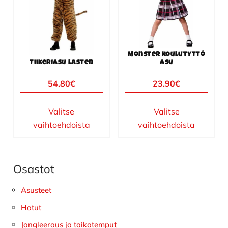
muunnelma.
muunnelma.
Voit
Voit
tehdä
tehdä
valinnat
valinnat
Monster koulutyttö
tuotteen
tuotteen
Tiikeriasu lasten
asu
sivulla.
sivulla.
54.80
€
23.90
€
Valitse
Valitse
vaihtoehdoista
vaihtoehdoista
Osastot
Ensisijainen
sivupalkki
Asusteet
Hatut
Jongleeraus ja taikatemput