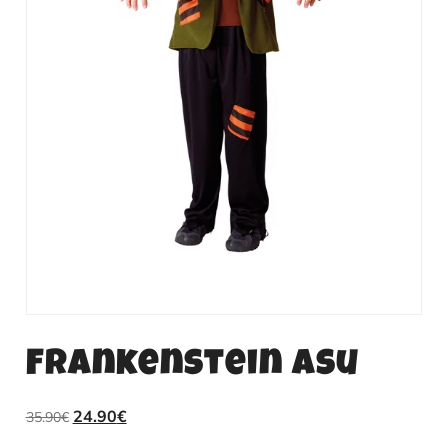
Frankenstein asu
Alkuperäinen
Nykyinen
24.90
€
35.90
€
hinta
hinta