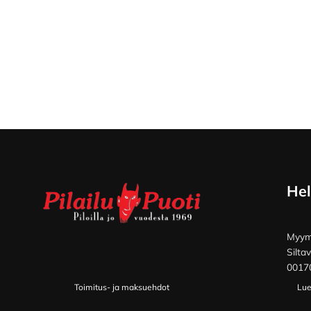
Footer
Hel
Myymä
Silta
00170
Toimitus- ja maksuehdot
Lue