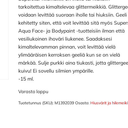
tarkoitettua kimaltelevaa glittermeikkiä. Glitterge
voidaan levittää suoraan iholle tai hiuksiin. Geeli
kehitetty siten, että voit levittää sitä myös Super
Aqua Face- ja Bodypaint -tuotteisiin ilman että
vesiliukoinen ihoväri liukenee. Saadaksesi
kimaltelevamman pinnan, voit levittää vielä
ylimääräisen kerroksen geeliä kun se on vielä
märkää. Sulje purkki aina tiukasti, jotta glittergeel
kuivu! Ei sovellu silmien ympärille.
-15 ml.
Varasto loppu
Tuotetunnus (SKU):
M1392039
Osasto:
Hiusvärit ja hilemeiki