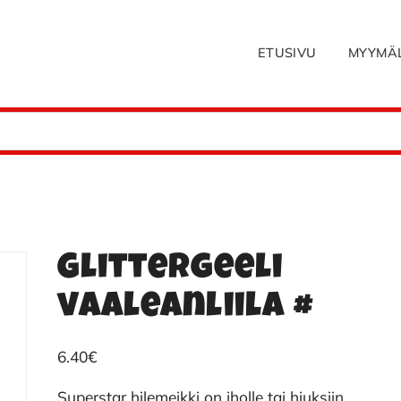
ETUSIVU
MYYMÄ
Glittergeeli
vaaleanliila #
6.40
€
Superstar hilemeikki on iholle tai hiuksiin