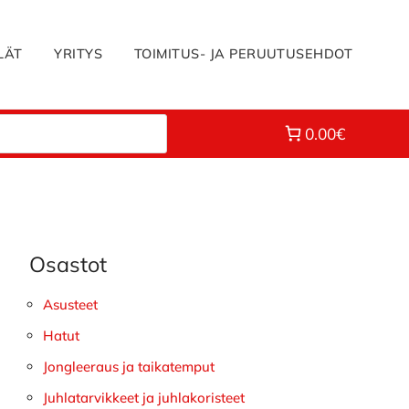
LÄT
YRITYS
TOIMITUS- JA PERUUTUSEHDOT
0.00€
Osastot
Ensisijainen
sivupalkki
Asusteet
Hatut
Jongleeraus ja taikatemput
Juhlatarvikkeet ja juhlakoristeet