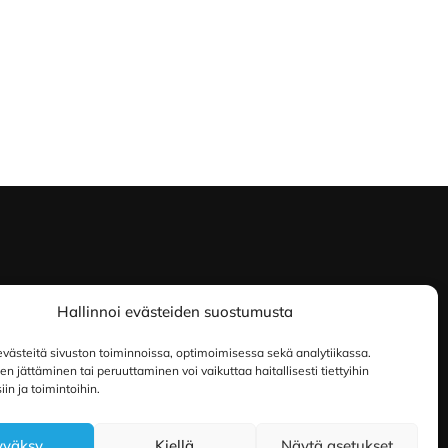
Hallinnoi evästeiden suostumusta
ästeitä sivuston toiminnoissa, optimoimisessa sekä analytiikassa.
 jättäminen tai peruuttaminen voi vaikuttaa haitallisesti tiettyihin
in ja toimintoihin.
yväksy
Kiellä
Näytä asetukset