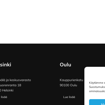
sinki
Oulu
lä ja keskusvarasto
Kauppurienkatu 34
Käytämme ev
vuorenranta 18
90100 Oulu
Suostumuksen
 Helsinki
ominaisuuksi
 lisää
Lue lisää
H