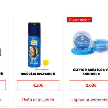
Ei varastossa
Glitter kimalle UV
eä
Hiusväri keltainen
sininen #
4.30
€
1.60
€
n
Lisää ostoskoriin
Loppunut varastos