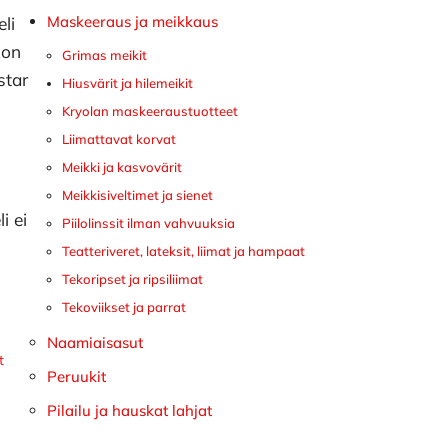
Maskeeraus ja meikkaus
eli
 on
Grimas meikit
star
Hiusvärit ja hilemeikit
Kryolan maskeeraustuotteet
Liimattavat korvat
Meikki ja kasvovärit
Meikkisiveltimet ja sienet
i ei
Piilolinssit ilman vahvuuksia
Teatteriveret, lateksit, liimat ja hampaat
Tekoripset ja ripsiliimat
Tekoviikset ja parrat
Naamiaisasut
t
Peruukit
Pilailu ja hauskat lahjat