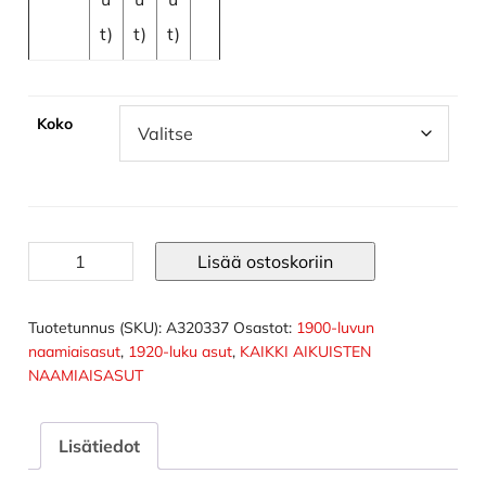
t)
t)
t)
Koko
Great
Lisää ostoskoriin
Gatsby
1920-
luvun
Tuotetunnus (SKU):
A320337
Osastot:
1900-luvun
mekko
naamiaisasut
,
1920-luku asut
,
KAIKKI AIKUISTEN
määrä
NAAMIAISASUT
Lisätiedot