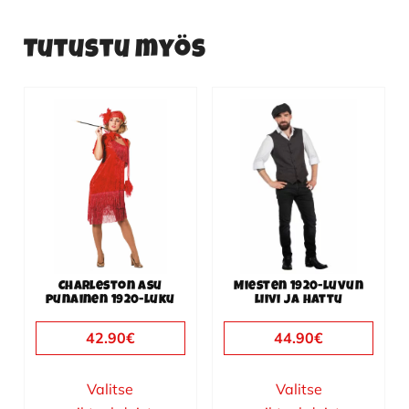
Tutustu myös
Tällä
Tällä
tuotteella
tuotteella
on
on
useampi
useampi
muunnelma.
muunnelma.
Voit
Voit
tehdä
tehdä
valinnat
valinnat
Charleston asu
Miesten 1920-luvun
tuotteen
tuotteen
punainen 1920-luku
liivi ja hattu
sivulla.
sivulla.
42.90
€
44.90
€
Valitse
Valitse