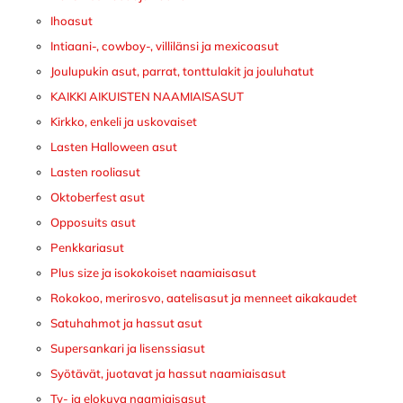
Ihoasut
Intiaani-, cowboy-, villilänsi ja mexicoasut
Joulupukin asut, parrat, tonttulakit ja jouluhatut
KAIKKI AIKUISTEN NAAMIAISASUT
Kirkko, enkeli ja uskovaiset
Lasten Halloween asut
Lasten rooliasut
Oktoberfest asut
Opposuits asut
Penkkariasut
Plus size ja isokokoiset naamiaisasut
Rokokoo, merirosvo, aatelisasut ja menneet aikakaudet
Satuhahmot ja hassut asut
Supersankari ja lisenssiasut
Syötävät, juotavat ja hassut naamiaisasut
Tv- ja elokuva naamiaisasut