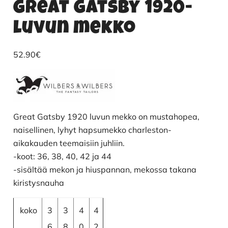
Great Gatsby 1920-
luvun mekko
52.90
€
Great Gatsby 1920 luvun mekko on mustahopea,
naisellinen, lyhyt hapsumekko charleston-
aikakauden teemaisiin juhliin.
-koot: 36, 38, 40, 42 ja 44
-sisältää mekon ja hiuspannan, mekossa takana
kiristysnauha
koko
3
3
4
4
6
8
0
2