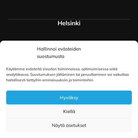
Helsinki
Myymälä ja keskusvarasto
Hallinnoi evästeiden
Siltavuorenranta 18
00170 Helsinki
suostumusta
Lue lisää
Käytämme evästeitä sivuston toiminnoissa, optimoimisessa sekä
Oulu
analytiikassa. Suostumuksen jättäminen tai peruuttaminen voi vaikuttaa
haitallisesti tiettyihin ominaisuuksiin ja toimintoihin.
Kauppurienkatu 34
Hyväksy
90100 Oulu
Lue lisää
Kiellä
Näytä asetukset
Copyright © 2026 Pilailu-Puoti
|
Toteutus ja ylläpito
MMD Networks Oy