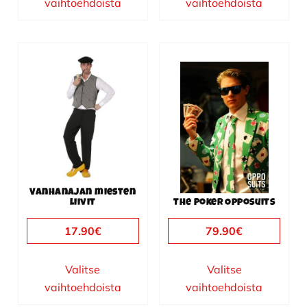
vaihtoehdoista
vaihtoehdoista
Tällä
Tällä
tuotteella
tuotteella
on
on
useampi
useampi
muunnelma.
muunnelma.
Voit
Voit
tehdä
tehdä
valinnat
valinnat
Vanhanajan miesten
tuotteen
tuotteen
liivit
The Poker Opposuits
sivulla.
sivulla.
17.90
€
79.90
€
Valitse
Valitse
vaihtoehdoista
vaihtoehdoista