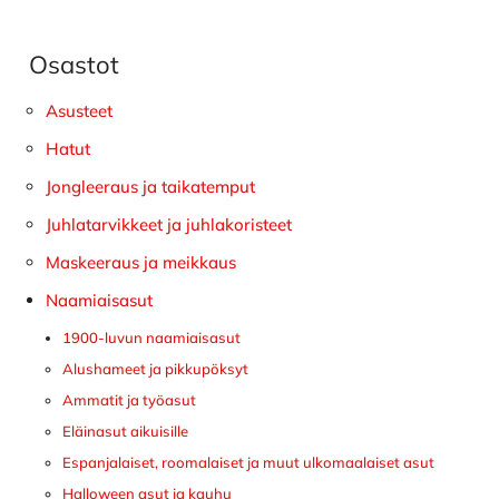
Osastot
Ensisijainen
sivupalkki
Asusteet
Hatut
Jongleeraus ja taikatemput
Juhlatarvikkeet ja juhlakoristeet
Maskeeraus ja meikkaus
Naamiaisasut
1900-luvun naamiaisasut
Alushameet ja pikkupöksyt
Ammatit ja työasut
Eläinasut aikuisille
Espanjalaiset, roomalaiset ja muut ulkomaalaiset asut
Halloween asut ja kauhu