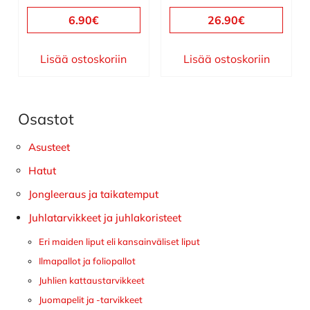
6.90
€
26.90
€
Lisää ostoskoriin
Lisää ostoskoriin
Osastot
Ensisijainen
sivupalkki
Asusteet
Hatut
Jongleeraus ja taikatemput
Juhlatarvikkeet ja juhlakoristeet
Eri maiden liput eli kansainväliset liput
Ilmapallot ja foliopallot
Juhlien kattaustarvikkeet
Juomapelit ja -tarvikkeet