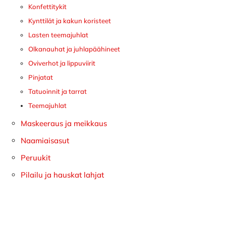
Konfettitykit
Kynttilät ja kakun koristeet
Lasten teemajuhlat
Olkanauhat ja juhlapäähineet
Oviverhot ja lippuviirit
Pinjatat
Tatuoinnit ja tarrat
Teemajuhlat
Maskeeraus ja meikkaus
Naamiaisasut
Peruukit
Pilailu ja hauskat lahjat