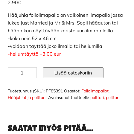
2.90
€
Hääjuhla folioilmapallo on valkoinen ilmapallo jossa
lukee Just Married ja Mr & Mrs. Sopii hääauton tai
hääpaikan näyttävään koristeluun ilmapalloilla.
-koko noin 52 x 46 cm
-voidaan täyttää joko ilmalla tai heliumilla
-heliumtäyttö +3,00 eur
Hääjuhla
Lisää ostoskoriin
folioilmapallo
määrä
Tuotetunnus (SKU):
PF85391
Osastot:
Folioilmapallot
,
Hääjuhlat ja polttarit
Avainsanat tuotteelle
polttari
,
polttarit
Saatat myös pitää...