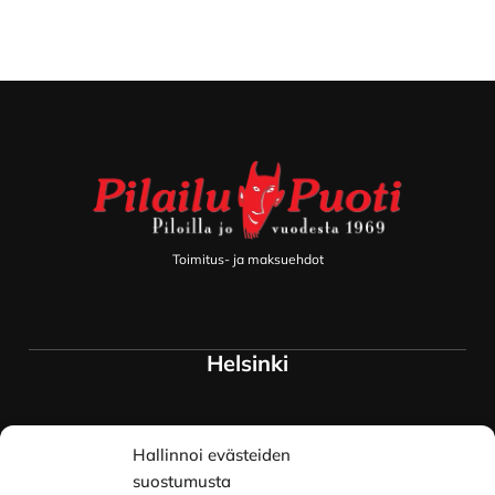
Footer
Toimitus- ja maksuehdot
Helsinki
Myymälä ja keskusvarasto
Hallinnoi evästeiden
Siltavuorenranta 18
00170 Helsinki
suostumusta