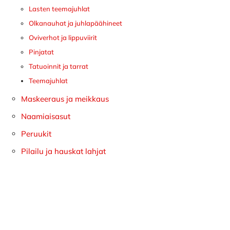
Lasten teemajuhlat
Olkanauhat ja juhlapäähineet
Oviverhot ja lippuviirit
Pinjatat
Tatuoinnit ja tarrat
Teemajuhlat
Maskeeraus ja meikkaus
Naamiaisasut
Peruukit
Pilailu ja hauskat lahjat