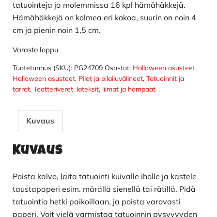
tatuointeja ja molemmissa 16 kpl hämähäkkejä.
Hämähäkkejä on kolmea eri kokoa, suurin on noin 4
cm ja pienin noin 1,5 cm.
Varasto loppu
Tuotetunnus (SKU):
PG24709
Osastot:
Halloween asusteet
,
Halloween asusteet
,
Pilat ja pilailuvälineet
,
Tatuoinnit ja
tarrat
,
Teatteriveret, lateksit, liimat ja hampaat
Kuvaus
Kuvaus
Poista kalvo, laita tatuointi kuivalle iholle ja kastele
taustapaperi esim. märällä sienellä tai rätillä. Pidä
tatuointia hetki paikoillaan, ja poista varovasti
paperi. Voit vielä varmistaa tatuoinnin pysyvyyden