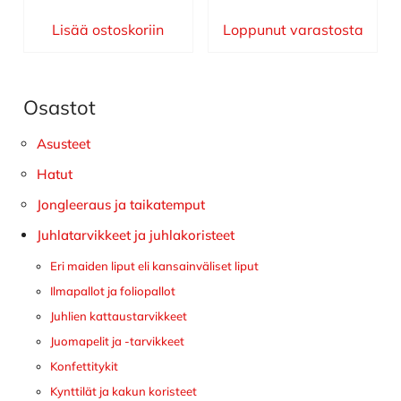
Lisää ostoskoriin
Loppunut varastosta
Osastot
Ensisijainen
sivupalkki
Asusteet
Hatut
Jongleeraus ja taikatemput
Juhlatarvikkeet ja juhlakoristeet
Eri maiden liput eli kansainväliset liput
Ilmapallot ja foliopallot
Juhlien kattaustarvikkeet
Juomapelit ja -tarvikkeet
Konfettitykit
Kynttilät ja kakun koristeet