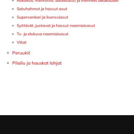
Rokokoo, merirosvo, aatelisasut ja menneet aikakaudet
Satuhahmot ja hassut asut
Supersankari ja lisenssiasut
Syötävät, juotavat ja hassut naamiaisasut
Tv- ja elokuva naamiaisasut
Viitat
Peruukit
Pilailu ja hauskat lahjat
Footer