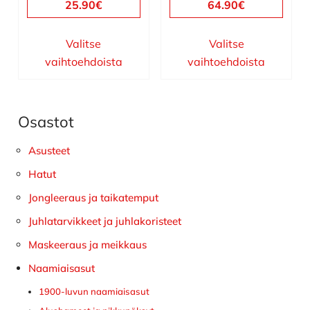
25.90
€
64.90
€
Valitse
Valitse
vaihtoehdoista
vaihtoehdoista
Osastot
Ensisijainen
sivupalkki
Asusteet
Hatut
Jongleeraus ja taikatemput
Juhlatarvikkeet ja juhlakoristeet
Maskeeraus ja meikkaus
Naamiaisasut
1900-luvun naamiaisasut