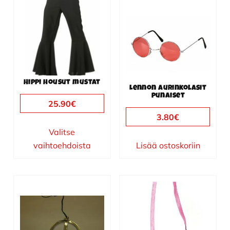
on
useampi
muunnelma.
Voit
tehdä
valinnat
Hippi housut mustat
tuotteen
Lennon aurinkolasit
punaiset
sivulla.
25.90
€
3.80
€
Valitse
vaihtoehdoista
Lisää ostoskoriin
Tällä
tuotteella
on
useampi