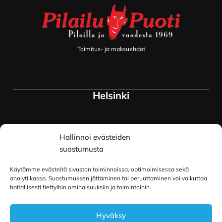
Toimitus- ja maksuehdot
Helsinki
Myymälä ja keskusvarasto
Hallinnoi evästeiden
Siltavuorenranta 18
00170 Helsinki
suostumusta
Lue lisää
Käytämme evästeitä sivuston toiminnoissa, optimoimisessa sekä
Oulu
analytiikassa. Suostumuksen jättäminen tai peruuttaminen voi vaikuttaa
haitallisesti tiettyihin ominaisuuksiin ja toimintoihin.
Kauppurienkatu 34
Hyväksy
90100 Oulu