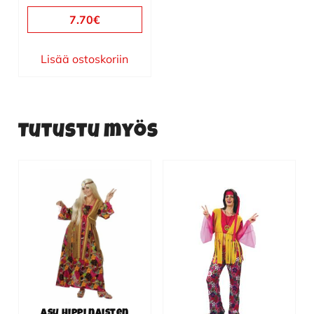
7.70
€
Lisää ostoskoriin
Tutustu myös
Tällä
tuotteella
on
useampi
muunnelma.
Voit
tehdä
valinnat
Asu Hippi naisten