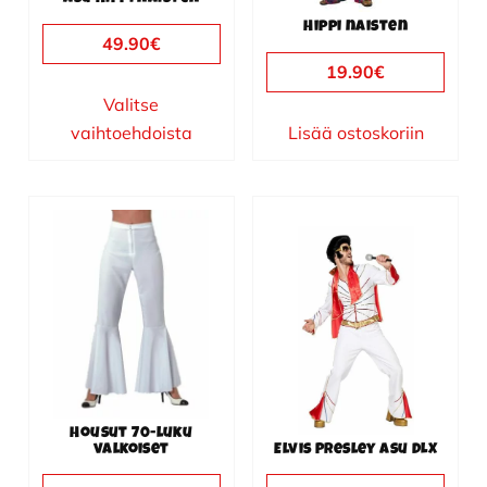
tuotteen
Hippi naisten
sivulla.
49.90
€
19.90
€
Valitse
vaihtoehdoista
Lisää ostoskoriin
Tällä
Tällä
tuotteella
tuotteella
on
on
useampi
useampi
muunnelma.
muunnelma.
Voit
Voit
tehdä
tehdä
valinnat
valinnat
Housut 70-luku
tuotteen
tuotteen
valkoiset
Elvis Presley asu DLX
sivulla.
sivulla.