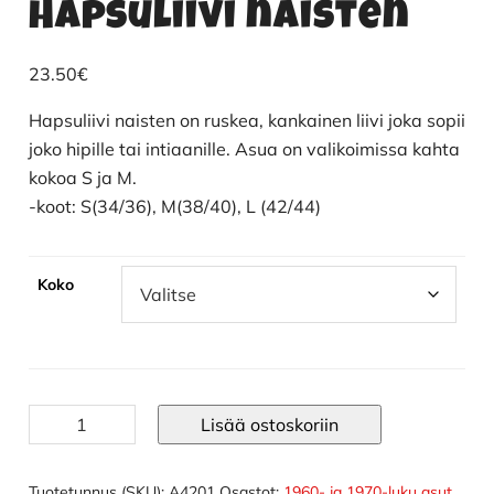
Hapsuliivi naisten
23.50
€
Hapsuliivi naisten on ruskea, kankainen liivi joka sopii
joko hipille tai intiaanille. Asua on valikoimissa kahta
kokoa S ja M.
-koot: S(34/36), M(38/40), L (42/44)
Koko
Hapsuliivi
Lisää ostoskoriin
naisten
määrä
Tuotetunnus (SKU):
A4201
Osastot:
1960- ja 1970-luku asut
,