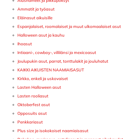
Alushameet ja pikkupöksyt
Ammatit ja työasut
Eläinasut aikuisille
Espanjalaiset, roomalaiset ja muut ulkomaalaiset asut
Halloween asut ja kauhu
Ihoasut
Intiaani-, cowboy-, villilänsi ja mexicoasut
Joulupukin asut, parrat, tonttulakit ja jouluhatut
KAIKKI AIKUISTEN NAAMIAISASUT
Kirkko, enkeli ja uskovaiset
Lasten Halloween asut
Lasten rooliasut
Oktoberfest asut
Opposuits asut
Penkkariasut
Plus size ja isokokoiset naamiaisasut