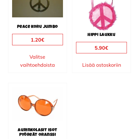
muunnelma.
Voit
tehdä
Peace koru jumbo
valinnat
Hippi laukku
tuotteen
1.20
€
sivulla.
5.90
€
Valitse
vaihtoehdoista
Lisää ostoskoriin
Aurinkolasit isot
pyöreät oranssi