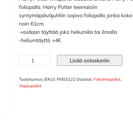
foliopallo. Harry Potter teemaisiin
syntymäpäiväjuhliin sopiva foliopallo jonka koko
noin 61cm.
-voidaan täyttää joko heliumilla tai ilmalla
-heliumtäyttö +4€
Harry
Lisää ostoskoriin
Potter
ilmapallo
määrä
Tuotetunnus (SKU):
PMS5121
Osastot:
Folioilmapallot
,
Vappupallot