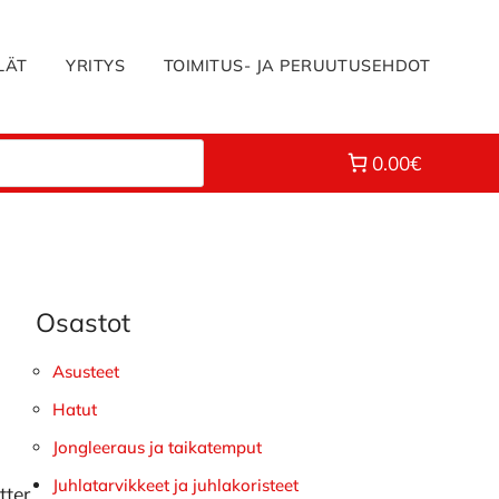
LÄT
YRITYS
TOIMITUS- JA PERUUTUSEHDOT
0.00€
Osastot
Ensisijainen
sivupalkki
Asusteet
Hatut
Jongleeraus ja taikatemput
Juhlatarvikkeet ja juhlakoristeet
tter