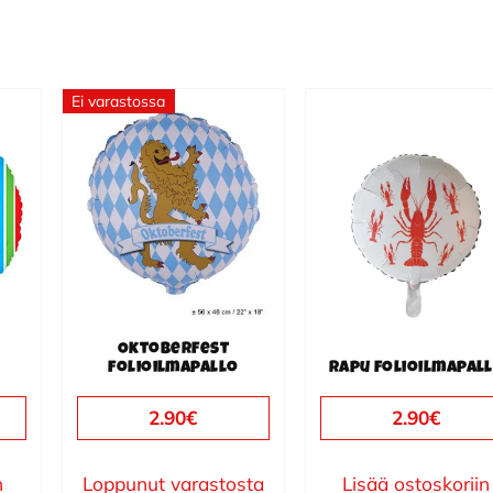
Ei varastossa
Oktoberfest
folioilmapallo
Rapu folioilmapal
2.90
€
2.90
€
n
Loppunut varastosta
Lisää ostoskoriin