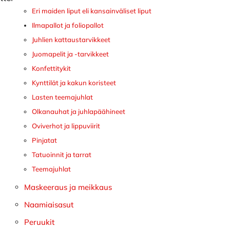
Eri maiden liput eli kansainväliset liput
Ilmapallot ja foliopallot
Juhlien kattaustarvikkeet
Juomapelit ja -tarvikkeet
Konfettitykit
Kynttilät ja kakun koristeet
Lasten teemajuhlat
Olkanauhat ja juhlapäähineet
Oviverhot ja lippuviirit
Pinjatat
Tatuoinnit ja tarrat
Teemajuhlat
Maskeeraus ja meikkaus
Naamiaisasut
Peruukit