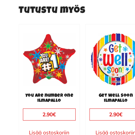
Tutustu myös
You are number one
Get Well Soon
ilmapallo
ilmapallo
2.90
€
2.90
€
Lisää ostoskoriin
Lisää ostoskorii