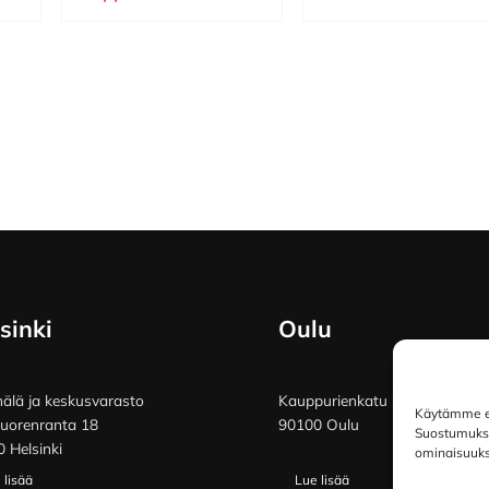
sinki
Oulu
lä ja keskusvarasto
Kauppurienkatu 34
Käytämme ev
vuorenranta 18
90100 Oulu
Suostumuksen
 Helsinki
ominaisuuksi
 lisää
Lue lisää