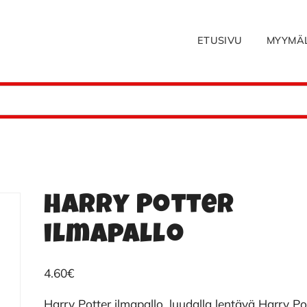
ETUSIVU
MYYMÄ
Harry Potter
ilmapallo
4.60
€
Harry Potter ilmapallo, luudalla lentävä Harry Po