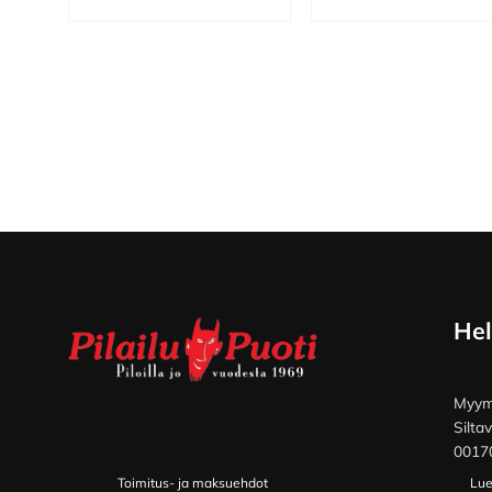
Footer
Hel
Myymä
Silta
00170
Toimitus- ja maksuehdot
Lue