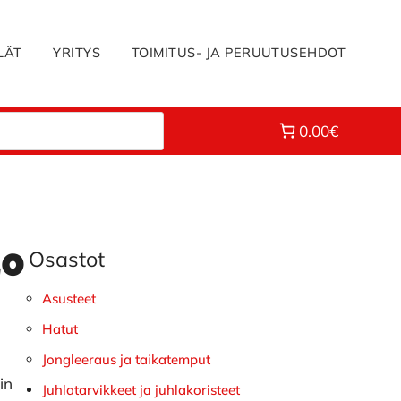
LÄT
YRITYS
TOIMITUS- JA PERUUTUSEHDOT
0.00€
Osastot
Ensisijainen
lo
sivupalkki
Asusteet
Hatut
Jongleeraus ja taikatemput
in
Juhlatarvikkeet ja juhlakoristeet