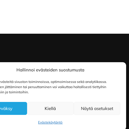
Hallinnoi evästeiden suostumusta
ästeitä sivuston toiminnoissa, optimoimisessa sekä analytiikassa.
 jättäminen tai peruuttaminen voi vaikuttaa haitallisesti tiettyihin
in ja toimintoihin.
yväksy
Kiellä
Näytä asetukset
Evästekäytäntö