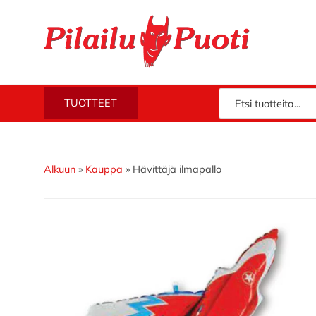
Hyppää
Hyppää
Hyppää
Hyppää
ensisijaiseen
pääsisältöön
ensisijaiseen
alatunnisteeseen
valikkoon
sivupalkkiin
Piloilla
Pilailupuoti
TUOTTEET
jo
vuodesta
1969.
Klikkaa
Alkuun
»
Kauppa
»
Hävittäjä ilmapallo
ja
tutustu
valikoimaamme!