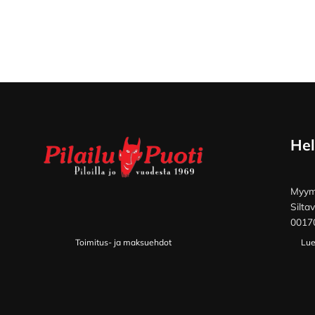
Footer
Hel
Myymä
Silta
00170
Toimitus- ja maksuehdot
Lue