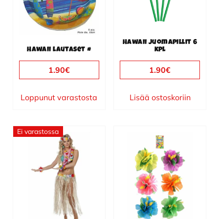
Hawaii juomapillit 6
Hawaii lautaset #
kpl
1.90
€
1.90
€
Loppunut varastosta
Lisää ostoskoriin
Ei varastossa