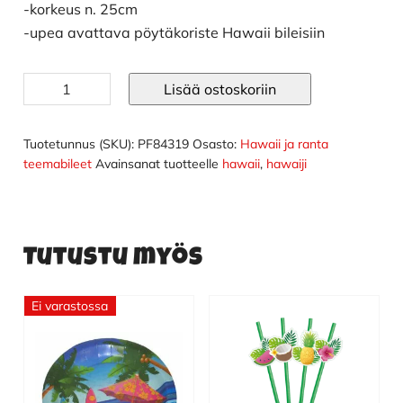
-korkeus n. 25cm
-upea avattava pöytäkoriste Hawaii bileisiin
Hawaii
Lisää ostoskoriin
pöytäkoriste
määrä
Tuotetunnus (SKU):
PF84319
Osasto:
Hawaii ja ranta
teemabileet
Avainsanat tuotteelle
hawaii
,
hawaiji
Tutustu myös
Ei varastossa