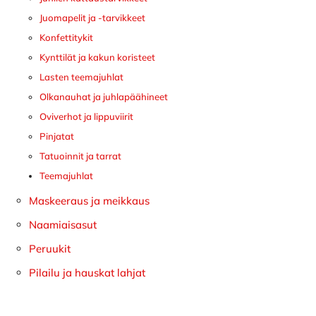
Juomapelit ja -tarvikkeet
Konfettitykit
Kynttilät ja kakun koristeet
Lasten teemajuhlat
Olkanauhat ja juhlapäähineet
Oviverhot ja lippuviirit
Pinjatat
Tatuoinnit ja tarrat
Teemajuhlat
Maskeeraus ja meikkaus
Naamiaisasut
Peruukit
Pilailu ja hauskat lahjat