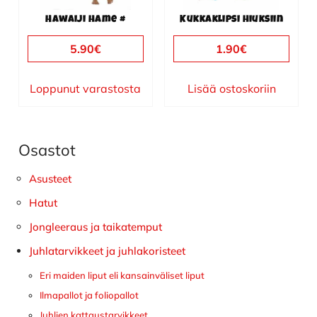
Hawaiji hame #
Kukkaklipsi hiuksiin
5.90
€
1.90
€
Loppunut varastosta
Lisää ostoskoriin
Osastot
Ensisijainen
sivupalkki
Asusteet
Hatut
Jongleeraus ja taikatemput
Juhlatarvikkeet ja juhlakoristeet
Eri maiden liput eli kansainväliset liput
Ilmapallot ja foliopallot
Juhlien kattaustarvikkeet