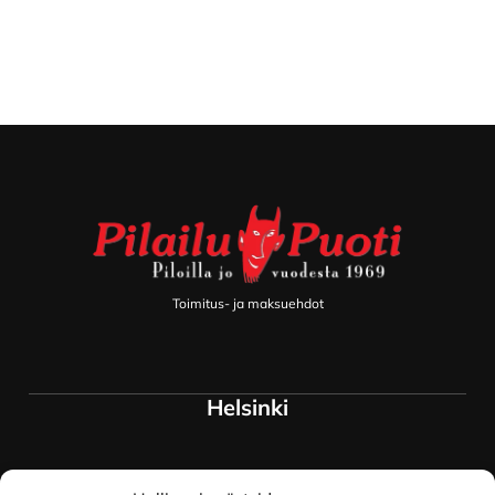
Footer
Toimitus- ja maksuehdot
Helsinki
Myymälä ja keskusvarasto