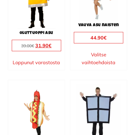
Voit
tehdä
valinnat
Vauva asu naisten
tuotteen
Oluttuoppi asu
sivulla.
44.90
€
Alkuperäinen
Nykyinen
31.90
€
39.00
€
hinta
hinta
Valitse
oli:
on:
Loppunut varastosta
vaihtoehdoista
39.00€.
31.90€.