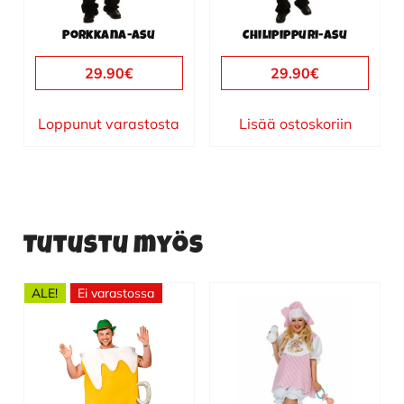
Porkkana-asu
Chilipippuri-asu
29.90
€
29.90
€
Loppunut varastosta
Lisää ostoskoriin
Tutustu myös
ALE!
Ei varastossa
Tällä
tuotteella
on
useampi
muunnelma.