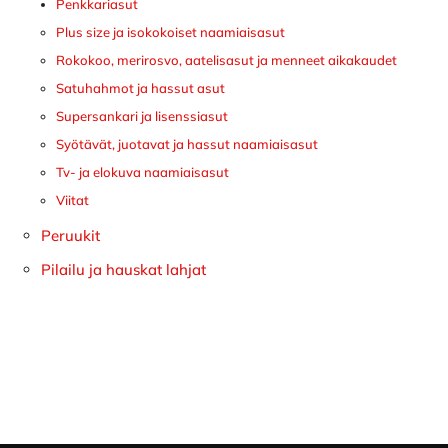
Penkkariasut
Plus size ja isokokoiset naamiaisasut
Rokokoo, merirosvo, aatelisasut ja menneet aikakaudet
Satuhahmot ja hassut asut
Supersankari ja lisenssiasut
Syötävät, juotavat ja hassut naamiaisasut
Tv- ja elokuva naamiaisasut
Viitat
Peruukit
Pilailu ja hauskat lahjat