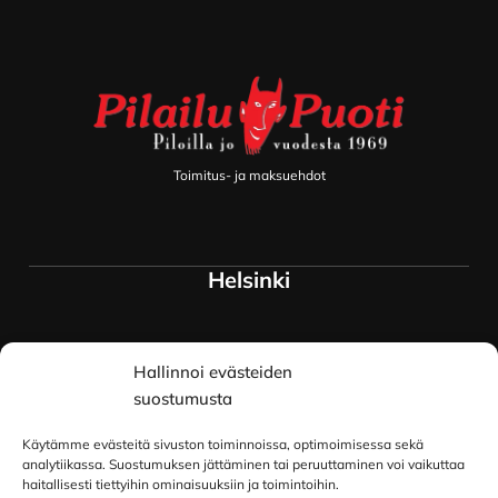
Footer
Toimitus- ja maksuehdot
Helsinki
Myymälä ja keskusvarasto
Hallinnoi evästeiden
Siltavuorenranta 18
00170 Helsinki
suostumusta
Lue lisää
Käytämme evästeitä sivuston toiminnoissa, optimoimisessa sekä
Oulu
analytiikassa. Suostumuksen jättäminen tai peruuttaminen voi vaikuttaa
haitallisesti tiettyihin ominaisuuksiin ja toimintoihin.