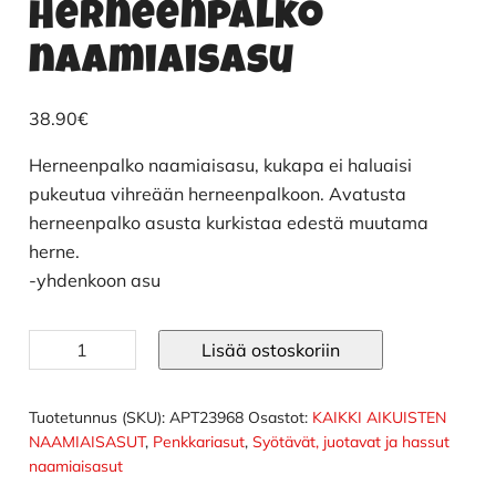
Herneenpalko
naamiaisasu
38.90
€
Herneenpalko naamiaisasu, kukapa ei haluaisi
pukeutua vihreään herneenpalkoon. Avatusta
herneenpalko asusta kurkistaa edestä muutama
herne.
-yhdenkoon asu
Herneenpalko
Lisää ostoskoriin
naamiaisasu
määrä
Tuotetunnus (SKU):
APT23968
Osastot:
KAIKKI AIKUISTEN
NAAMIAISASUT
,
Penkkariasut
,
Syötävät, juotavat ja hassut
naamiaisasut