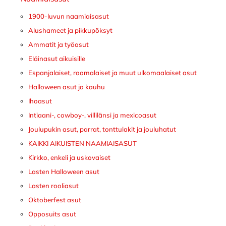
1900-luvun naamiaisasut
Alushameet ja pikkupöksyt
Ammatit ja työasut
Eläinasut aikuisille
Espanjalaiset, roomalaiset ja muut ulkomaalaiset asut
Halloween asut ja kauhu
Ihoasut
Intiaani-, cowboy-, villilänsi ja mexicoasut
Joulupukin asut, parrat, tonttulakit ja jouluhatut
KAIKKI AIKUISTEN NAAMIAISASUT
Kirkko, enkeli ja uskovaiset
Lasten Halloween asut
Lasten rooliasut
Oktoberfest asut
Opposuits asut