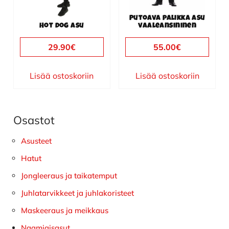
Putoava palikka asu
Hot dog asu
vaaleansininen
29.90
€
55.00
€
Lisää ostoskoriin
Lisää ostoskoriin
Osastot
Ensisijainen
sivupalkki
Asusteet
Hatut
Jongleeraus ja taikatemput
Juhlatarvikkeet ja juhlakoristeet
Maskeeraus ja meikkaus
Naamiaisasut