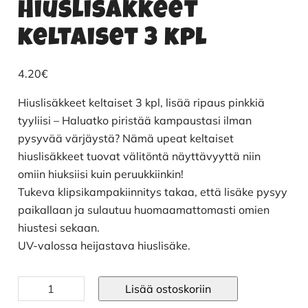
Hiuslisäkkeet
keltaiset 3 kpl
4.20
€
Hiuslisäkkeet keltaiset 3 kpl, lisää ripaus pinkkiä
tyyliisi – Haluatko piristää kampaustasi ilman
pysyvää värjäystä? Nämä upeat keltaiset
hiuslisäkkeet tuovat välitöntä näyttävyyttä niin
omiin hiuksiisi kuin peruukkiinkin!
Tukeva klipsikampakiinnitys takaa, että lisäke pysyy
paikallaan ja sulautuu huomaamattomasti omien
hiustesi sekaan.
UV-valossa heijastava hiuslisäke.
Hiuslisäkkeet
Lisää ostoskoriin
keltaiset