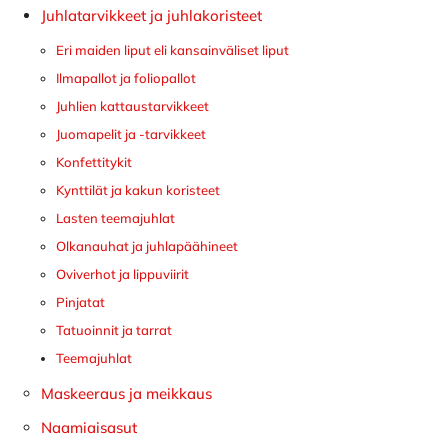
Juhlatarvikkeet ja juhlakoristeet
Eri maiden liput eli kansainväliset liput
Ilmapallot ja foliopallot
Juhlien kattaustarvikkeet
Juomapelit ja -tarvikkeet
Konfettitykit
Kynttilät ja kakun koristeet
Lasten teemajuhlat
Olkanauhat ja juhlapäähineet
Oviverhot ja lippuviirit
Pinjatat
Tatuoinnit ja tarrat
Teemajuhlat
Maskeeraus ja meikkaus
Naamiaisasut