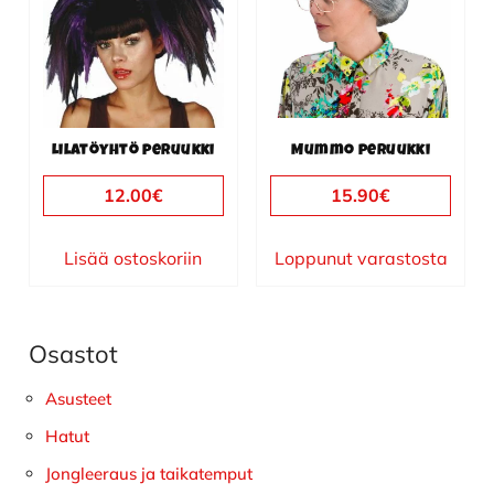
Lilatöyhtö peruukki
Mummo peruukki
12.00
€
15.90
€
Lisää ostoskoriin
Loppunut varastosta
Osastot
Ensisijainen
sivupalkki
Asusteet
Hatut
Jongleeraus ja taikatemput