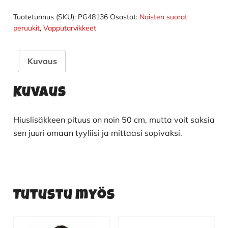
3
kpl
Tuotetunnus (SKU):
PG48136
Osastot:
Naisten suorat
määrä
peruukit
,
Vapputarvikkeet
Kuvaus
Kuvaus
Hiuslisäkkeen pituus on noin 50 cm, mutta voit saksia
sen juuri omaan tyyliisi ja mittaasi sopivaksi.
Tutustu myös