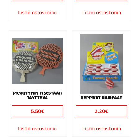
Lisää ostoskoriin
Lisää ostoskoriin
Pierutyyny itsestään
täyttyvä
Hyppivät hampaat
5.50
€
2.20
€
Lisää ostoskoriin
Lisää ostoskoriin