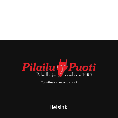
Footer
Toimitus- ja maksuehdot
Helsinki