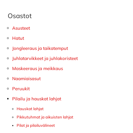
Osastot
Ensisijainen
sivupalkki
Asusteet
Hatut
Jongleeraus ja taikatemput
Juhlatarvikkeet ja juhlakoristeet
Maskeeraus ja meikkaus
Naamiaisasut
Peruukit
Pilailu ja hauskat lahjat
Hauskat lahjat
Pikkutuhmat ja aikuisten lahjat
Pilat ja pilailuvälineet