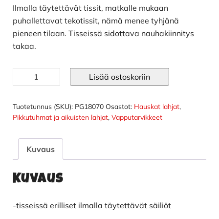
Ilmalla täytettävät tissit, matkalle mukaan
puhallettavat tekotissit, nämä menee tyhjänä
pieneen tilaan. Tisseissä sidottava nauhakiinnitys
takaa.
Ilmalla
Lisää ostoskoriin
täytettävät
tissit
määrä
Tuotetunnus (SKU):
PG18070
Osastot:
Hauskat lahjat
,
Pikkutuhmat ja aikuisten lahjat
,
Vapputarvikkeet
Kuvaus
Kuvaus
-tisseissä erilliset ilmalla täytettävät säiliöt