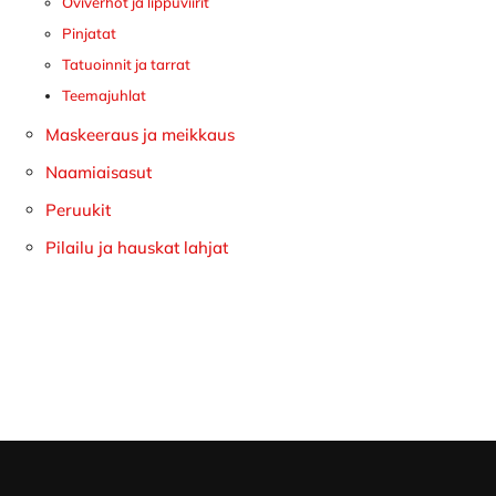
Oviverhot ja lippuviirit
Pinjatat
Tatuoinnit ja tarrat
Teemajuhlat
Maskeeraus ja meikkaus
Naamiaisasut
Peruukit
Pilailu ja hauskat lahjat
Footer