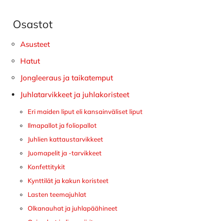
Osastot
Ensisijainen
sivupalkki
Asusteet
Hatut
Jongleeraus ja taikatemput
Juhlatarvikkeet ja juhlakoristeet
Eri maiden liput eli kansainväliset liput
Ilmapallot ja foliopallot
Juhlien kattaustarvikkeet
Juomapelit ja -tarvikkeet
Konfettitykit
Kynttilät ja kakun koristeet
Lasten teemajuhlat
Olkanauhat ja juhlapäähineet