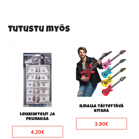
Tutustu myös
Tällä
tuotteella
on
useampi
muunnelma.
Voit
tehdä
valinnat
Ilmalla täytettävä
kitara
tuotteen
Leikkisetelit ja
pelirahaa
sivulla.
3.90
€
4.20
€