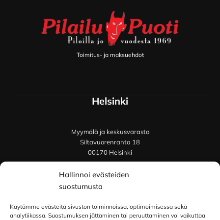
Toimitus- ja maksuehdot
Helsinki
Myymälä ja keskusvarasto
Siltavuorenranta 18
00170 Helsinki
Lue lisää
Hallinnoi evästeiden
Oulu
suostumusta
Käytämme evästeitä sivuston toiminnoissa, optimoimisessa sekä
Kauppurienkatu 34
analytiikassa. Suostumuksen jättäminen tai peruuttaminen voi vaikuttaa