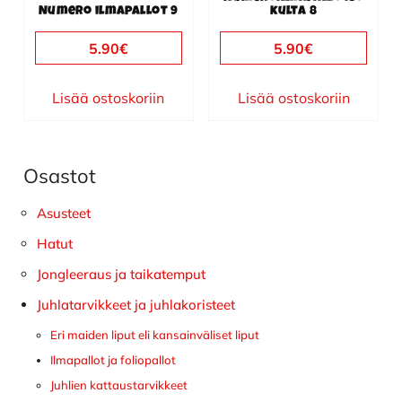
Numero ilmapallot 9
kulta 8
5.90
€
5.90
€
Lisää ostoskoriin
Lisää ostoskoriin
Osastot
Ensisijainen
sivupalkki
Asusteet
Hatut
Jongleeraus ja taikatemput
Juhlatarvikkeet ja juhlakoristeet
Eri maiden liput eli kansainväliset liput
Ilmapallot ja foliopallot
Juhlien kattaustarvikkeet