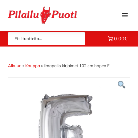
Hyppää
Hyppää
Hyppää
pääsisältöön
ensisijaiseen
alatunnisteeseen
sivupalkkiin
Piloilla
Pilailupuoti
0.00€
jo
vuodesta
1969.
Klikkaa
Alkuun
»
Kauppa
»
Ilmapallo kirjaimet 102 cm hopea E
ja
tutustu
valikoimaamme!