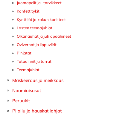
Juomapelit ja -tarvikkeet
Konfettitykit
Kynttilät ja kakun koristeet
Lasten teemajuhlat
Olkanauhat ja juhlapäähineet
Oviverhot ja lippuviirit
Pinjatat
Tatuoinnit ja tarrat
Teemajuhlat
Maskeeraus ja meikkaus
Naamiaisasut
Peruukit
Pilailu ja hauskat lahjat