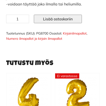
-voidaan täyttää joko ilmalla tai heliumilla.
Ilmapallo
Lisää ostoskoriin
kirjaimet
102
cm
Tuotetunnus (SKU):
PG8700
Osastot:
Kirjainilmapallot
,
hopea
Numero ilmapallot ja kirjain ilmapallot
E
määrä
Tutustu myös
Ei varastossa