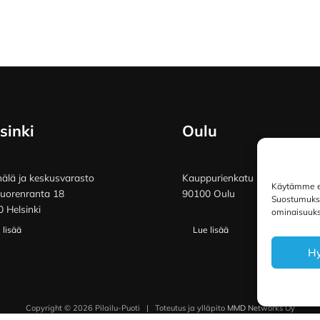
sinki
Oulu
lä ja keskusvarasto
Kauppurienkatu 34
Käytämme ev
vuorenranta 18
90100 Oulu
Suostumuksen
 Helsinki
ominaisuuksi
 lisää
Lue lisää
H
Copyright © 2026 Pilailu-Puoti
|
Toteutus ja ylläpito
MMD Networks Oy