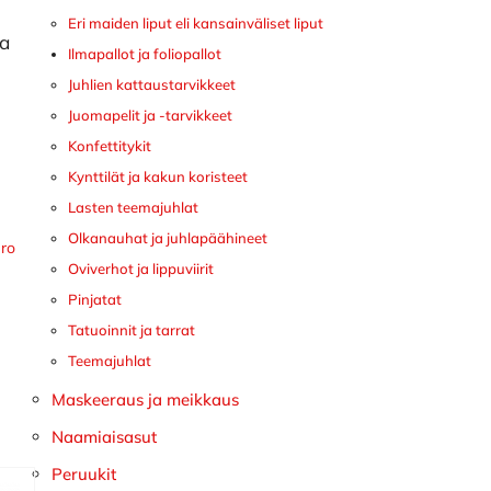
Eri maiden liput eli kansainväliset liput
ka
Ilmapallot ja foliopallot
Juhlien kattaustarvikkeet
Juomapelit ja -tarvikkeet
Konfettitykit
Kynttilät ja kakun koristeet
Lasten teemajuhlat
Olkanauhat ja juhlapäähineet
ro
Oviverhot ja lippuviirit
Pinjatat
Tatuoinnit ja tarrat
Teemajuhlat
Maskeeraus ja meikkaus
Naamiaisasut
Peruukit