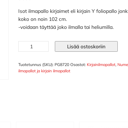
Isot ilmapallo kirjaimet eli kirjain Y foliopallo jon
koko on noin 102 cm.
-voidaan täyttää joko ilmalla tai heliumilla.
Ilmapallo
Lisää ostoskoriin
kirjaimet
102
cm
Tuotetunnus (SKU):
PG8720
Osastot:
Kirjainilmapallot
,
Nume
ilmapallot ja kirjain ilmapallot
hopea
Y
määrä