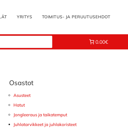
LÄT
YRITYS
TOIMITUS- JA PERUUTUSEHDOT
0.00€
Osastot
Ensisijainen
sivupalkki
Asusteet
Hatut
Jongleeraus ja taikatemput
Juhlatarvikkeet ja juhlakoristeet