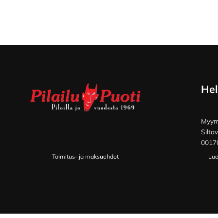
Footer
Hel
Myymä
Silta
00170
Toimitus- ja maksuehdot
Lue