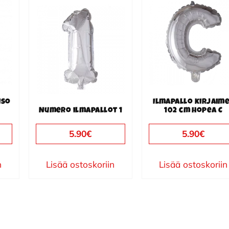
iso
Ilmapallo kirjaim
Numero ilmapallot 1
102 cm hopea C
5.90
€
5.90
€
n
Lisää ostoskoriin
Lisää ostoskoriin