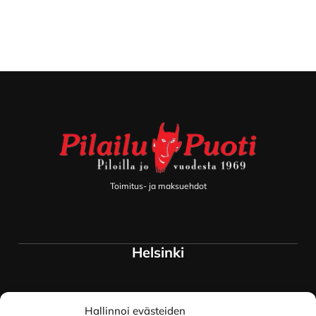
Footer
Toimitus- ja maksuehdot
Helsinki
Myymälä ja keskusvarasto
Hallinnoi evästeiden
Siltavuorenranta 18