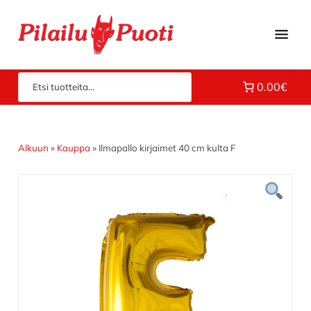
Hyppää
Hyppää
Hyppää
pääsisältöön
ensisijaiseen
alatunnisteeseen
sivupalkkiin
Piloilla
Pilailupuoti
0.00€
jo
vuodesta
1969.
Klikkaa
Alkuun
»
Kauppa
»
Ilmapallo kirjaimet 40 cm kulta F
ja
tutustu
valikoimaamme!