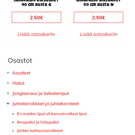
Ilmapallo kirjaimet
Ilmapallo kirjaimet
40 cm kulta G
40 cm kulta N
2.50
€
2.50
€
Lisää ostoskoriin
Lisää ostoskoriin
Osastot
Ensisijainen
sivupalkki
Asusteet
Hatut
Jongleeraus ja taikatemput
Juhlatarvikkeet ja juhlakoristeet
Eri maiden liput eli kansainväliset liput
Ilmapallot ja foliopallot
Juhlien kattaustarvikkeet