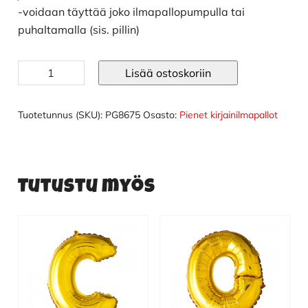
-voidaan täyttää joko ilmapallopumpulla tai
puhaltamalla (sis. pillin)
Ilmapallo
Lisää ostoskoriin
kirjaimet
40
cm
Tuotetunnus (SKU):
PG8675
Osasto:
Pienet kirjainilmapallot
kulta
F
määrä
Tutustu myös