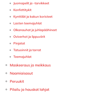
Juomapelit ja -tarvikkeet
Konfettitykit
Kynttilät ja kakun koristeet
Lasten teemajuhlat
Olkanauhat ja juhlapäähineet
Oviverhot ja lippuviirit
Pinjatat
Tatuoinnit ja tarrat
Teemajuhlat
Maskeeraus ja meikkaus
Naamiaisasut
Peruukit
Pilailu ja hauskat lahjat