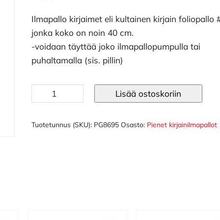
Ilmapallo kirjaimet eli kultainen kirjain foliopallo 
jonka koko on noin 40 cm.
-voidaan täyttää joko ilmapallopumpulla tai
puhaltamalla (sis. pillin)
Ilmapallo
Lisää ostoskoriin
kirjaimet
40
cm
Tuotetunnus (SKU):
PG8695
Osasto:
Pienet kirjainilmapallot
kulta
Z
määrä