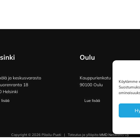
sinki
Oulu
lä ja keskusvarasto
Kauppurienkatu 34
Käytämme ev
vuorenranta 18
90100 Oulu
Suostumuksen
 Helsinki
ominaisuuksi
 lisää
Lue lisää
H
Copyright © 2026 Pilailu-Puoti
|
Toteutus ja ylläpito
MMD Networks Oy