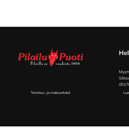
Footer
Hel
Myymä
Silta
00170
Toimitus- ja maksuehdot
Lue