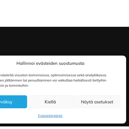
Hallinnoi evästeiden suostumusta
ästeitä sivuston toiminnoissa, optimoimisessa sekä analytiikassa.
 jättäminen tai peruuttaminen voi vaikuttaa haitallisesti tiettyihin
in ja toimintoihin.
yväksy
Kiellä
Näytä asetukset
Evästekäytäntö