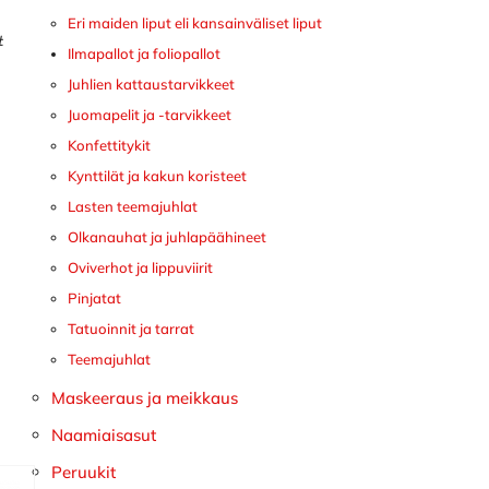
Eri maiden liput eli kansainväliset liput
#
Ilmapallot ja foliopallot
Juhlien kattaustarvikkeet
Juomapelit ja -tarvikkeet
Konfettitykit
Kynttilät ja kakun koristeet
Lasten teemajuhlat
Olkanauhat ja juhlapäähineet
Oviverhot ja lippuviirit
Pinjatat
Tatuoinnit ja tarrat
Teemajuhlat
Maskeeraus ja meikkaus
Naamiaisasut
Peruukit