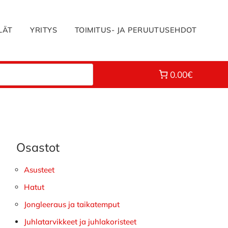
LÄT
YRITYS
TOIMITUS- JA PERUUTUSEHDOT
0.00€
Osastot
Ensisijainen
sivupalkki
Asusteet
Hatut
Jongleeraus ja taikatemput
Juhlatarvikkeet ja juhlakoristeet